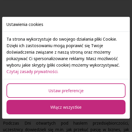
Dni Otwarte pod hasłem PRZEDSIĘBIORCZOŚĆ
Ustawienia cookies
Ta strona wykorzystuje do swojego działania pliki Cookie.
Dzięki ich zastosowaniu mogą poprawić się Twoje
doświadczenia związane z naszą stroną oraz możemy
pokazywać Ci spersonalizowane reklamy. Masz możliwość
wyboru jakie skrypty (pliki cookie) możemy wykorzystywać.
Czytaj zasady prywatności.
Ustaw preferencje
Włącz wszystkie
Podczas Dni otwartych pod hasłem przedsiębiorczości,
uczestnicy dowiedzieli się m.in. jak przekuć pasję w biznes, jak