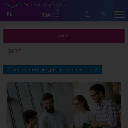
PL
« wróć...
2017
Dzień otwarty przyjdź i poznaj nas bliżej!