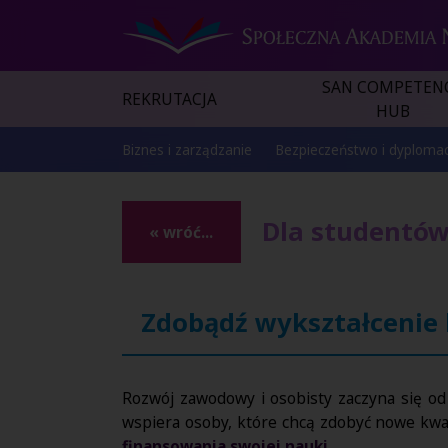
SAN COMPETEN
REKRUTACJA
HUB
Biznes i zarządzanie
Bezpieczeństwo i dyplomac
Dla studentów 
« wróć...
Zdobądź wykształcenie 
Rozwój zawodowy i osobisty zaczyna się o
wspiera osoby, które chcą zdobyć nowe kwa
finansowania swojej nauki
.