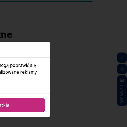
zne
 mogą poprawić się
lizowane reklamy.
WCAG 2.1
dla osób
stkie