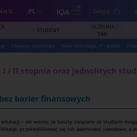
PL
Zaloguj
CE
UCZELNIA
STUDENT
SAN
ja
Edukacja i psychologia
Nowe technologie, IT i grafika
Praw
I i II stopnia oraz jednolitych st
bez barier finansowych
d edukacji – ale wiemy, że koszty związane ze studiami mo
lifikacje, przekwalifikować się lub awansować zawodowo, a 