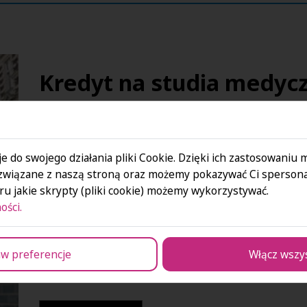
Kredyt na studia medyc
Sprawdź
e do swojego działania pliki Cookie. Dzięki ich zastosowaniu
związane z naszą stroną oraz możemy pokazywać Ci spersona
u jakie skrypty (pliki cookie) możemy wykorzystywać.
ości.
Pożyczki na kształcenie 
indywidualnych
w preferencje
Włącz wszy