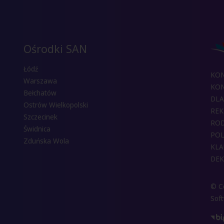
Ośrodki SAN
Łódź
KO
Warszawa
KON
Bełchatów
DLA
Ostrów Wielkopolski
REK
Szczecinek
RO
Świdnica
POL
Zduńska Wola
KLA
DEK
© Co
Sof