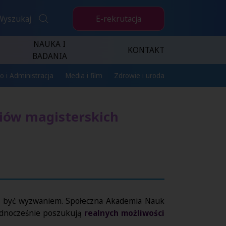
E-rekrutacja
Wyszukaj
NAUKA I
KONTAKT
BADANIA
o i Administracja
Media i film
Zdrowie i uroda
udiów magisterskich
gą być wyzwaniem. Społeczna Akademia Nauk
jednocześnie poszukują
realnych możliwości