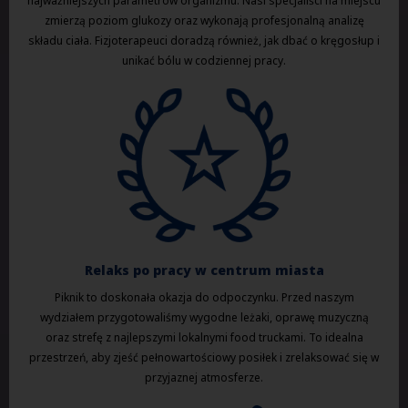
najważniejszych parametrów organizmu. Nasi specjaliści na miejscu
zmierzą poziom glukozy oraz wykonają profesjonalną analizę
składu ciała. Fizjoterapeuci doradzą również, jak dbać o kręgosłup i
unikać bólu w codziennej pracy.
Relaks po pracy w centrum miasta
Piknik to doskonała okazja do odpoczynku. Przed naszym
wydziałem przygotowaliśmy wygodne leżaki, oprawę muzyczną
oraz strefę z najlepszymi lokalnymi food truckami. To idealna
przestrzeń, aby zjeść pełnowartościowy posiłek i zrelaksować się w
przyjaznej atmosferze.