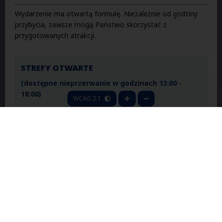
Wydarzenie ma otwartą formułę. Niezależnie od godziny
przybycia, zawsze mogą Państwo skorzystać z
przygotowanych atrakcji.
STREFY OTWARTE
(dostępne nieprzerwanie w godzinach 13:00 -
18:00)
WCAG 2.1