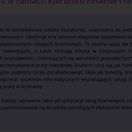
na w ramach kierunku Finanse i r
we to kompleksowa ścieżka kształcenia, skierowana do osób
inansowym. Obejmuje ona zarówno klasyczne zagadnienia banko
półczesnych usługach finansowych. To idealna opcja dla t
 inwestycjami, a także obsługą klienta w instytucjach fi
ch pracodawców i zmieniających się warunkach gospodarczyc
korzystywane w pracy zawodowej. Studenci uczą się, jak fun
cyjne podmioty rynku pozabankowego, takie jak fintechy, fi
najomość systemów informatycznych wspierających usługi f
ą pracy w tej branży.
 trendy i wyzwania, takie jak cyfryzacja usług finansowych, r
e zapotrzebowanie na doradców potrafiących efektywnie kom