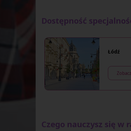
Dostępność specjalnośc
Łódź
Zobacz
Czego nauczysz się w r