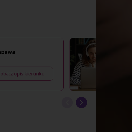
szawa
Zobacz opis kierunku