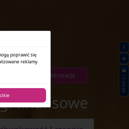
 mogą poprawić się
lizowane reklamy.
Zapisz się > E-rekrutacja
WCAG 2.1
gi finansowe
stkie