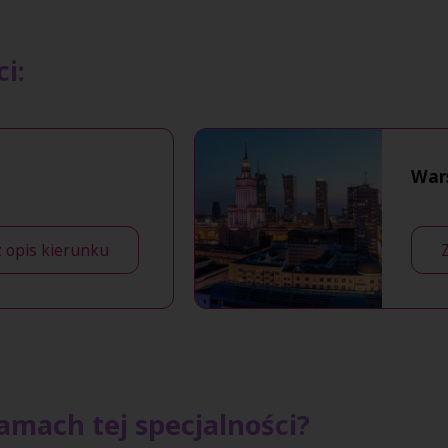
i:
War
 opis kierunku
amach tej specjalności?