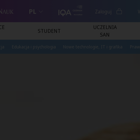
PL
Zaloguj
CE
UCZELNIA
STUDENT
SAN
ja
Edukacja i psychologia
Nowe technologie, IT i grafika
Praw