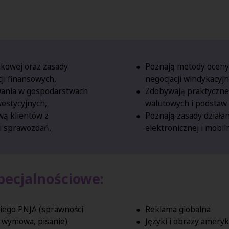
kowej oraz zasady
Poznają metody oceny
ji finansowych,
negocjacji windykacyjn
wania w gospodarstwach
Zdobywają praktyczne 
estycyjnych,
walutowych i podstaw 
wą klientów z
Poznają zasady działa
i sprawozdań,
elektronicznej i mobil
ecjalnościowe:
kiego PNJA (sprawności
Reklama globalna
, wymowa, pisanie)
Języki i obrazy amery