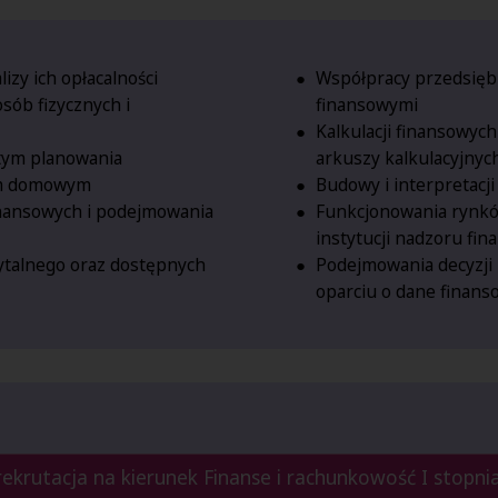
izy ich opłacalności
Współpracy przedsiębi
sób fizycznych i
finansowymi
Kalkulacji finansowyc
 tym planowania
arkuszy kalkulacyjnyc
em domowym
Budowy i interpretacj
inansowych i podejmowania
Funkcjonowania rynkó
instytucji nadzoru fi
talnego oraz dostępnych
Podejmowania decyzji
oparciu o dane finan
rekrutacja na kierunek Finanse i rachunkowość I stopni