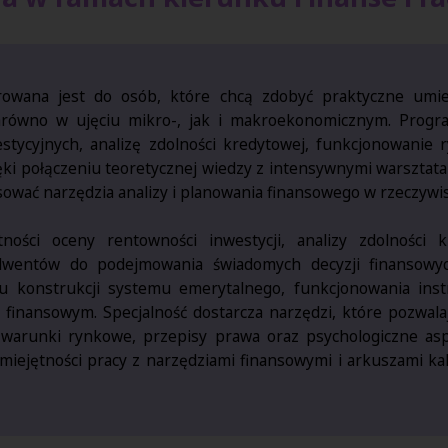
erowana jest do osób, które chcą zdobyć praktyczne umie
równo w ujęciu mikro-, jak i makroekonomicznym. Progra
tycyjnych, analizę zdolności kredytowej, funkcjonowanie 
ięki połączeniu teoretycznej wiedzy z intensywnymi warsztat
sować narzędzia analizy i planowania finansowego w rzeczywi
ności oceny rentowności inwestycji, analizy zdolności k
solwentów do podejmowania świadomych decyzji finansow
su konstrukcji systemu emerytalnego, funkcjonowania ins
inansowym. Specjalność dostarcza narzędzi, które pozwalaj
 warunki rynkowe, przepisy prawa oraz psychologiczne as
iejętności pracy z narzędziami finansowymi i arkuszami kalk