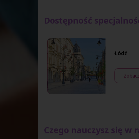
Dostępność specjalnośc
Łódź
Zobacz
Czego nauczysz się w r