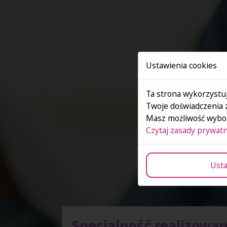
Ustawienia cookies
Ta strona wykorzystuj
Twoje doświadczenia 
Masz możliwość wybor
Czytaj zasady prywatn
Usta
Specjalność realizowa