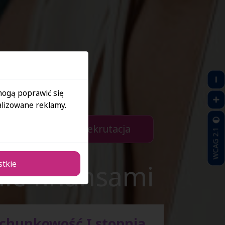
 mogą poprawić się
lizowane reklamy.
Zapisz się > E-rekrutacja
WCAG 2.1
ie finansami
stkie
achunkowość I stopnia