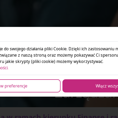
e do swojego działania pliki Cookie. Dzięki ich zastosowaniu
związane z naszą stroną oraz możemy pokazywać Ci spersona
u jakie skrypty (pliki cookie) możemy wykorzystywać.
ości.
Zarządzan
w preferencje
Włącz wszy
na w ramach kierunku Finanse i r