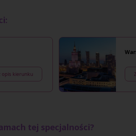
i:
War
 opis kierunku
amach tej specjalności?