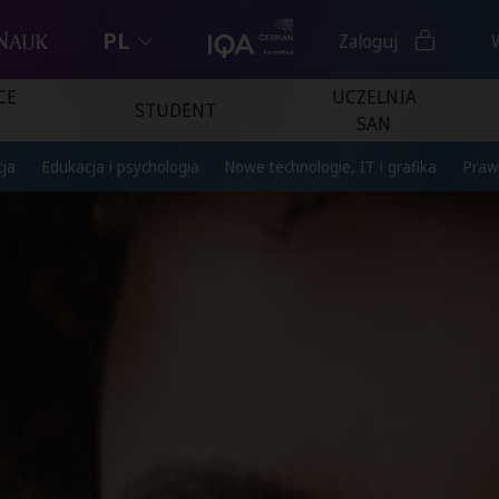
PL
Zaloguj
CE
UCZELNIA
STUDENT
SAN
ja
Edukacja i psychologia
Nowe technologie, IT i grafika
Praw