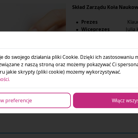
Skład Zarządu Koła Nauko
Prezes
Klaudia 
Wiceprezes
Julia K
Sekretarz
Kamila 
Zainteresowanych Studentów
e do swojego działania pliki Cookie. Dzięki ich zastosowaniu
związane z naszą stroną oraz możemy pokazywać Ci spersona
dr Justyna Rdzanek, prof. 
u jakie skrypty (pliki cookie) możemy wykorzystywać.
e-mail:
jrdzanek@san.edu.pl
ości.
dr Aneta Kondrzycka-Dąda
w preferencje
Włącz wszy
e-mail:
akondrzycka-dada@sa