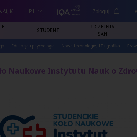
PL
Zaloguj
CE
UCZELNIA
STUDENT
SAN
ja
Edukacja i psychologia
Nowe technologie, IT i grafika
Praw
ło Naukowe Instytutu Nauk o Zdr