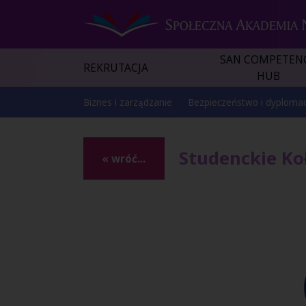
SAN COMPETEN
REKRUTACJA
HUB
Biznes i zarządzanie
Bezpieczeństwo i dyplomac
Studenckie Ko
« wróć...