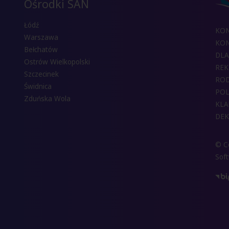
Ośrodki SAN
Łódź
KO
Warszawa
KON
Bełchatów
DLA
Ostrów Wielkopolski
REK
Szczecinek
RO
Świdnica
POL
Zduńska Wola
KLA
DEK
© Co
Sof