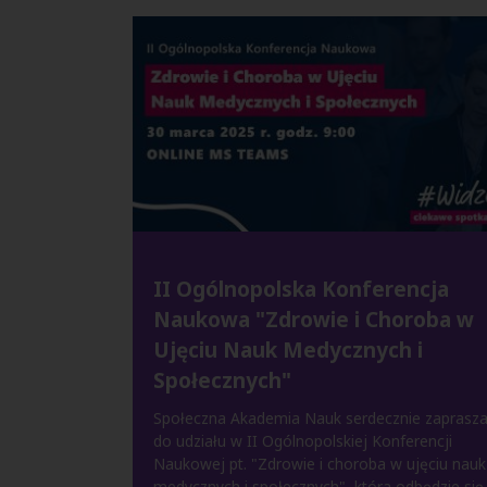
II Ogólnopolska Konferencja
Naukowa "Zdrowie i Choroba w
Ujęciu Nauk Medycznych i
Społecznych"
Społeczna Akademia Nauk serdecznie zaprasz
do udziału w II Ogólnopolskiej Konferencji
Naukowej pt. "Zdrowie i choroba w ujęciu nauk
medycznych i społecznych", która odbędzie się