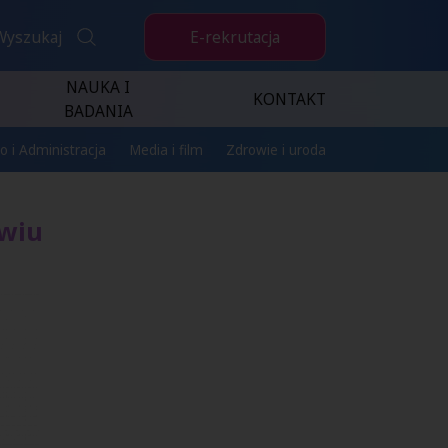
E-rekrutacja
Wyszukaj
NAUKA I
KONTAKT
BADANIA
o i Administracja
Media i film
Zdrowie i uroda
owiu