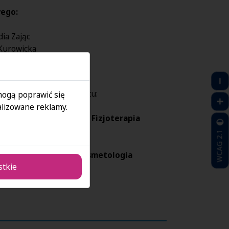
wego:
Zając
urowicka
Geras
 zapraszamy do kontaktu:
 mogą poprawić się
lizowane reklamy.
SAN - Opiekun Kierunku Fizjoterapia
WCAG 2.1
- Opiekun Kierunku Kosmetologia
stkie
n.edu.pl