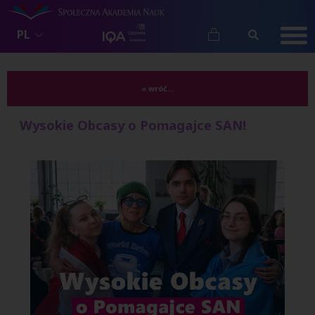
PL
« wróć...
Wysokie Obcasy o Pomagajce SAN!