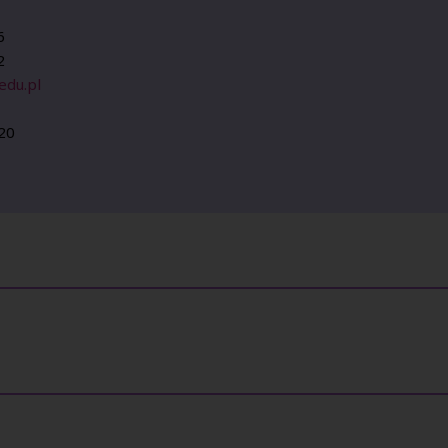
6
2
edu.pl
20