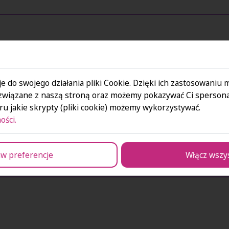
tów Międzynarodowych
e do swojego działania pliki Cookie. Dzięki ich zastosowaniu
związane z naszą stroną oraz możemy pokazywać Ci spersona
u jakie skrypty (pliki cookie) możemy wykorzystywać.
ości.
w preferencje
Włącz wszy
wnościami