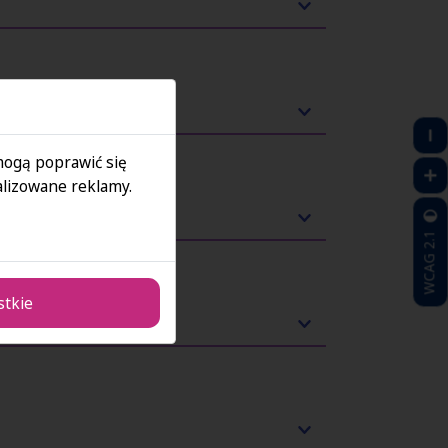
 mogą poprawić się
lizowane reklamy.
WCAG 2.1
stkie