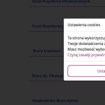
Dział Projektów Strukturalnych
Ustawienia cookies
Dział Współpracy z Zagranicą i Projek
Ta strona wykorzystuj
Twoje doświadczenia 
Masz możliwość wybor
Biuro Erasmus+
Czytaj zasady prywatn
Usta
Biuro ds. Obsługi Osób z Niepełnospra
Akademickie Biuro Karier