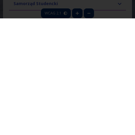
Samorząd Studencki
WCAG 2.1
Oferta studiów
Ośrodki SAN
KONTAKT DO OŚRODKÓW
KONTAKT DO BIUR I UCZELNI
DLA MEDIÓW