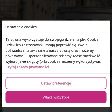
Ustawienia cookies
Ta strona wykorzystuje do swojego działania pliki Cookie.
Dzięki ich zastosowaniu mogą poprawić się Twoje
doświadczenia związane z naszą stroną oraz możemy
pokazywać Ci spersonalizowane reklamy. Masz możliwość
wyboru jakie skrypty (pliki cookie) możemy wykorzystywać.
Czytaj zasady prywatności.
Społeczna Akademia Nauk w
Łodzi
Ustaw preferencje
Strona główna
Kontakt
Kontakt do ośrodków
Łódź
Włącz wszystkie
Łódź