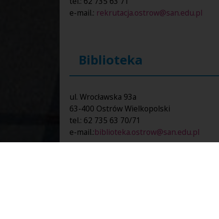
tel.: 62 735 63 71
e-mail.:
rekrutacja.ostrow@san.edu.pl
Biblioteka
ul. Wrocławska 93a
63-400 Ostrów Wielkopolski
tel.:
62 735 63 70/71
e-mail.:
biblioteka.ostrow@san.edu.pl
Biuro Karier Studenck