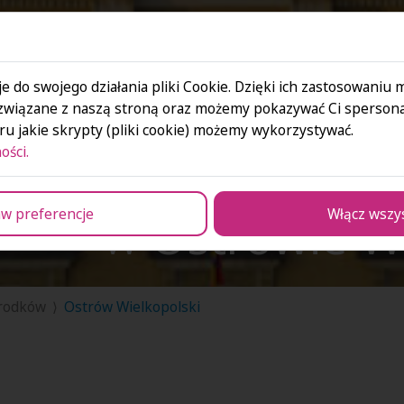
e do swojego działania pliki Cookie. Dzięki ich zastosowaniu
związane z naszą stroną oraz możemy pokazywać Ci spersona
u jakie skrypty (pliki cookie) możemy wykorzystywać.
ości.
Społeczna A
w
Ostrowie W
w preferencje
Włącz wszy
środków
Ostrów Wielkopolski