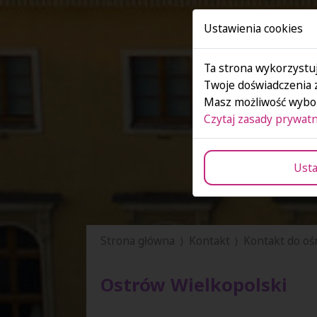
Ustawienia cookies
Ta strona wykorzystuj
Twoje doświadczenia 
Masz możliwość wybor
Czytaj zasady prywatn
Usta
Strona główna
Kontakt
Kontakt do o
Ostrów Wielkopolski