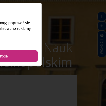
 mogą poprawić się
lizowane reklamy.
kademia Nauk
WCAG 2.1
ielkopolskim
stkie