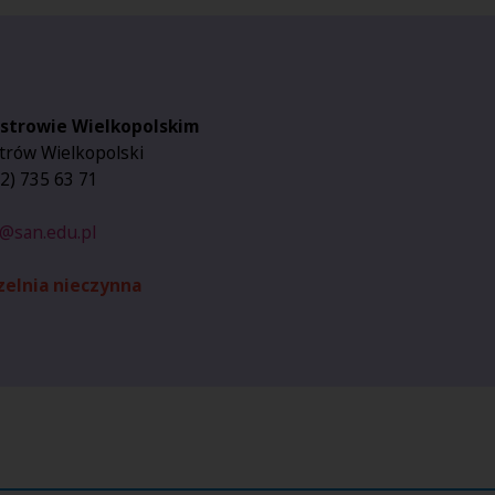
Ostrowie Wielkopolskim
trów Wielkopolski
 62) 735 63 71
@san.edu.pl
czelnia nieczynna