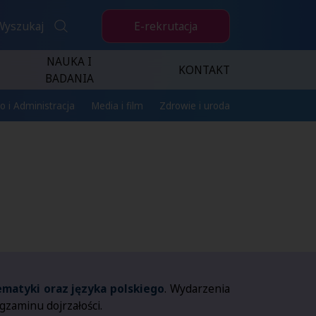
E-rekrutacja
Wyszukaj
NAUKA I
KONTAKT
BADANIA
o i Administracja
Media i film
Zdrowie i uroda
matyki oraz języka polskiego
. Wydarzenia
egzaminu dojrzałości.