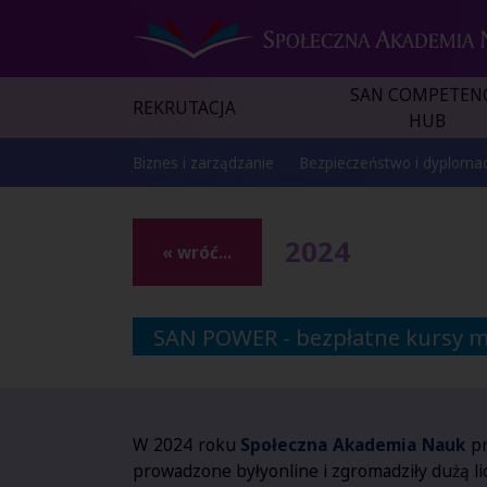
SAN COMPETEN
REKRUTACJA
HUB
Biznes i zarządzanie
Bezpieczeństwo i dyplomac
2024
« wróć...
SAN POWER - bezpłatne kursy 
W 2024 roku
Społeczna Akademia Nauk
pr
prowadzone były
online i zgromadziły dużą l