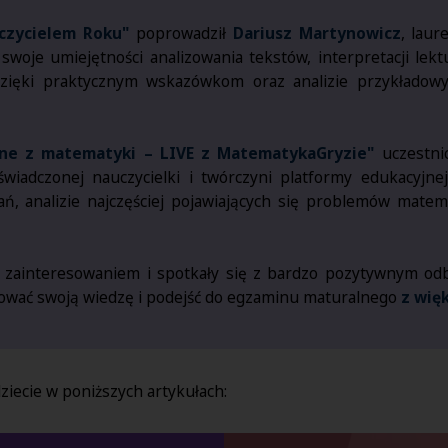
czycielem Roku"
poprowadził
Dariusz Martynowicz
, laur
 swoje umiejętności analizowania tekstów, interpretacji l
ięki praktycznym wskazówkom oraz analizie przykładowy
lne z matematyki – LIVE z MatematykaGryzie"
uczestnic
świadczonej nauczycielki i twórczyni platformy edukacyjne
, analizie najczęściej pojawiających się problemów matem
zainteresowaniem i spotkały się z bardzo pozytywnym od
kować swoją wiedzę i podejść do egzaminu maturalnego
z wię
ziecie w poniższych artykułach: