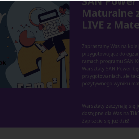
SAN Power 
Maturalne 
LIVE z Mat
Zapraszamy Was na kolej
przygotowujące do egzam
ramach programu SAN Ku
Warsztaty SAN Power będ
przygotowaniach, ale tak
pozytywnego wyniku mat
Warsztaty zaczynają się 
dostępne dla Was na
Tik
Zapiszcie się już dziś!