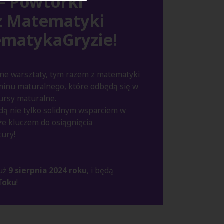
- Powtórki
z Matematyki
ematykaGryzie!
ne warsztaty, tym razem z matematyki
inu maturalnego, które odbędą się w
rsy maturalne.
ą nie tylko solidnym wsparciem w
że kluczem do osiągnięcia
ury!
już
9 sierpnia 2024 roku
, i będą
Toku
!