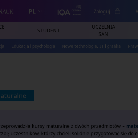
PL
Zaloguj
CE
UCZELNIA
STUDENT
SAN
ja
Edukacja i psychologia
Nowe technologie, IT i grafika
Praw
maturalne
zeprowadziła kursy maturalne z dwóch przedmiotów –
mate
iczbę uczestników, którzy chcieli solidnie przygotować się do 