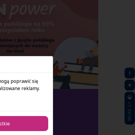
 mogą poprawić się
lizowane reklamy.
WCAG 2.1
stkie