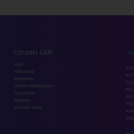
Ośrodki SAN
Łódź
KO
Warszawa
KON
Bełchatów
DLA
Ostrów Wielkopolski
REK
Szczecinek
RO
Świdnica
POL
Zduńska Wola
KLA
DEK