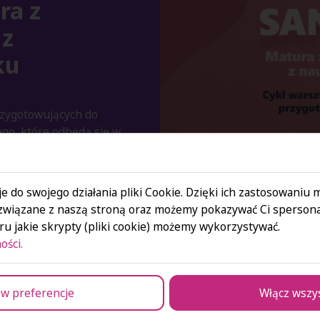
ra z
 z
ku
rzygotowujących do
go, które odbędą się w
e.
olidnym wsparciem w
 osiągnięcia
e do swojego działania pliki Cookie. Dzięki ich zastosowaniu
związane z naszą stroną oraz możemy pokazywać Ci spersona
u jakie skrypty (pliki cookie) możemy wykorzystywać.
ości.
u
,
ONLINE
na platformie
niczyć wygodnie z
w preferencje
Włącz wszy