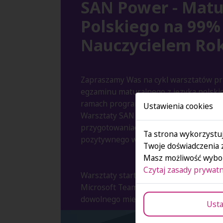
SAN Power - Matu
Polskiego na 99%
Nauczycielem Ro
Zapraszamy Was na cykl warsztatów p
egzaminu maturalnego z języka polskie
ramach programu SAN Kursy maturaln
Ustawienia cookies
Warsztaty SAN Power będą nie tylko s
przygotowaniach, ale także kluczem do
Ta strona wykorzystuj
pozytywnego wyniku matury!
Twoje doświadczenia 
Masz możliwość wybor
Czytaj zasady prywatn
Warsztaty startują
27 lutego 2024 rok
Microsoft Teams, abyście mogli uczest
dowolnego miejsca.
Usta