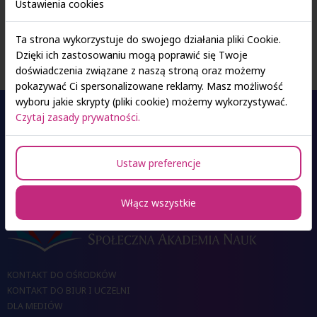
Ustawienia cookies
Zakładzie Patomorfologii i Cytologii Klinicznej zajmując się
diagnostyką mikroskopowo-elektronową.
Ta strona wykorzystuje do swojego działania pliki Cookie.
Dzięki ich zastosowaniu mogą poprawić się Twoje
doświadczenia związane z naszą stroną oraz możemy
pokazywać Ci spersonalizowane reklamy. Masz możliwość
wyboru jakie skrypty (pliki cookie) możemy wykorzystywać.
Czytaj zasady prywatności.
Oferta studiów
Ustaw preferencje
Ośrodki SAN
Włącz wszystkie
KONTAKT DO OŚRODKÓW
KONTAKT DO BIUR I UCZELNI
DLA MEDIÓW