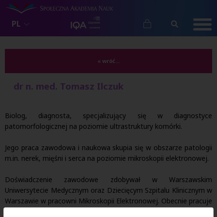
PL
« wróć...
dr n. med. Tomasz Ilczuk
Biolog, diagnosta, specjalizujący się w diagnostyce
patomorfologicznej na poziomie ultrastruktury komórki.
Jego praca zawodowa i naukowa skupia się w obszarze patologii
m.in. nerek, mięśni i serca na poziomie mikroskopii elektronowej.
Doświadczenie zawodowe zdobywał w Warszawskim
Uniwersytecie Medycznym oraz Dziecięcym Szpitalu Klinicznym w
Warszawie w pracowni Mikroskopii Elektronowej. Obecnie pracuje
kliniczne w Uniwersyteckim Szpitalu Klinicznym we Wrocławiu w