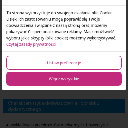
Doświadczenie zawodowe zdobyte poza uczelnią
Ta strona wykorzystuje do swojego działania pliki Cookie.
prywatna praktyka lekarska, Zgierz (obecnie);
Dzięki ich zastosowaniu mogą poprawić się Twoje
indywidualna specjalistyczna praktyka lekarska w miejscu
doświadczenia związane z naszą stroną oraz możemy
wezwania, Łódź (obecnie);
pokazywać Ci spersonalizowane reklamy. Masz możliwość
lekarz, Poradnia neonatologiczna, Tomaszowskie Centrum
wyboru jakie skrypty (pliki cookie) możemy wykorzystywać.
Zdrowia (obecnie);
Czytaj zasady prywatności.
Ordynator Oddziału Noworodkowego, Tomaszowskie
Centrum Zdrowia (obecnie);
Pełnomocnik Zarządu Szpitala ds. medycznych,
Ustaw preferencje
Tomaszowskie Centrum Zdrowia (obecnie);
lekarz Centrum Zdrowia Matki Polki w Łodzi;
Włącz wszystkie
lekarz podstawowej opieki zdrowotnej, lekarz pogotowia
ratunkowego.
Charakterystyka doświadczenia i dorobku
dydaktycznego
wykładowca przedmiotów medycznych, Uniwersytet