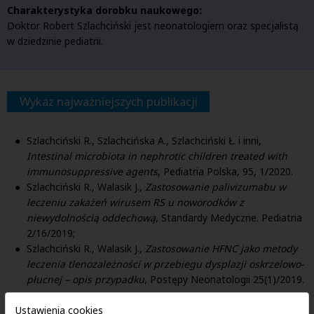
Charakterystyka dorobku naukowego:
Doktor Robert Szlachciński jest neonatologiem oraz specjalistą
w dziedzinie pediatrii.
Wykaz najważniejszych publikacji
Szlachciński R., Szlachcińska A., Szlachciński Ł. i inni,
Intestinal microbiota in nephrotic children treated with
immunosuppressive agents
, Pediatria Polska, 95, 1/2020.
Szlachciński R., Walasik J.,
Zastosowanie palivizumabu w
leczeniu zakażeń wirusem RS u noworodków z
niewydolnością oddechową
, Standardy Medyczne. Pediatria
2/16/2019;
Szlachciński R., Walasik J.,
Zastosowanie HFNC jako metody
leczenia tlenozależności w przebiegu dysplazji oskrzelowo-
płucnej – opis przypadku
, Postępy Neonatologii 25(1)/2019.
Ustawienia cookies