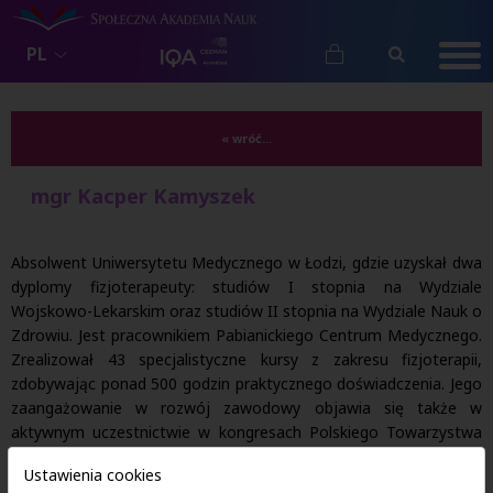
PL
« wróć...
mgr Kacper Kamyszek
Absolwent Uniwersytetu Medycznego w Łodzi, gdzie uzyskał dwa
dyplomy fizjoterapeuty: studiów I stopnia na Wydziale
Wojskowo-Lekarskim oraz studiów II stopnia na Wydziale Nauk o
Zdrowiu. Jest pracownikiem Pabianickiego Centrum Medycznego.
Zrealizował 43 specjalistyczne kursy z zakresu fizjoterapii,
zdobywając ponad 500 godzin praktycznego doświadczenia. Jego
zaangażowanie w rozwój zawodowy objawia się także w
aktywnym uczestnictwie w kongresach Polskiego Towarzystwa
Fizjoterapii oraz w realizacji szkolenia specjalizacyjnego z zakresu
Ustawienia cookies
fizjoterapii.