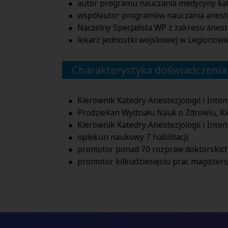
autor programu nauczania medycyny kata
współautor programów nauczania anestez
Naczelny Specjalista WP z zakresu aneste
lekarz jednostki wojskowej w Legionowie
Charakterystyka doświadczenia
Kierownik Katedry Anestezjologii i Inte
Prodziekan Wydziału Nauk o Zdrowiu, K
Kierownik Katedry Anestezjologii i Inte
opiekun naukowy 7 habilitacji;
promotor ponad 70 rozpraw doktorskich
promotor kilkudziesięciu prac magisters