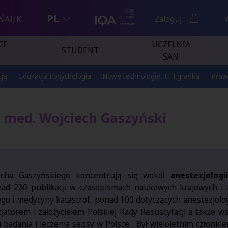
PL
Zaloguj
CE
UCZELNIA
STUDENT
SAN
ja
Edukacja i psychologia
Nowe technologie, IT i grafika
Praw
n. med. Wojciech Gaszyński
iecha Gaszyńskiego koncentrują się wokół
anestezjolog
ad 230 publikacji w czasopismach naukowych krajowych i 
o i medycyny katastrof, ponad 100 dotyczących anestezjologii
icjatorem i założycielem Polskiej Rady Resuscytacji a także 
badania i leczenia sepsy w Polsce. Był wieloletnim członki