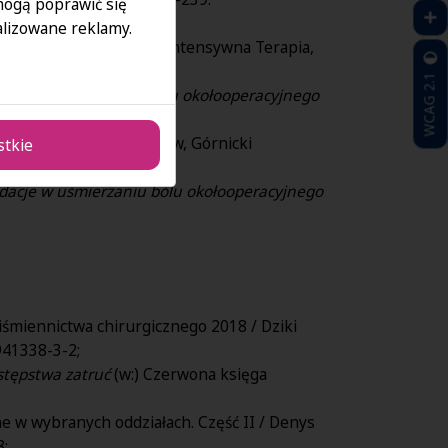
 mogą poprawić się
lizowane reklamy.
mięśni,
Anestezjologia Intensywna Terapia,
WCAG 2.1
cje w uśmierzaniu bólu okołooperacyjnego
Vademecum
, 2012, Wrocław, Górnicki
stkie
acje w uśmierzaniu bólu okołooperacyjnego
piśmiennictwa chirurgicznego 2018 / Dziki
941338-3-2;
stępstwa zatruć
(w:) Czerwona księga
ne w wybranych oddziałach. Część II / Denys
8;