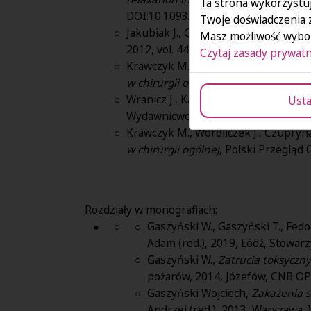
Ta strona wykorzystuj
DOI:10.1093/bja/aer330;
Twoje doświadczenia 
Jakubiak J., Gaszyński T., Gaszyński 
Masz możliwość wybor
2012, vol. 44, nr 1, s.31-33;
Czytaj zasady prywatn
Krawczyk M., Wordliczek J., Czupryna 
w chirurgii ogólnej
, Polski Przegląd C
Wranicz J., Kaczmarek K., Gaszyński W
Usta
Wydawnicwo Medyczne, 1-63 s., ISB
Krawczyk M., Wordliczek J., Czupryna
w chirurgii ogólnej
, Polski Przegląd
Rozdziały w monografiach
:
Gaszyński W., Gaszyński T., Fed
Adam (red.), 2019, Łódź, Stowar
Gaszyński W.,
Zatrucia toksyczn
pożarów, 2014, Józefów, CNB OP
Gaszyński Wojciech,
Zakażenia s
Andrzej (red.), 2013, Warszawa,