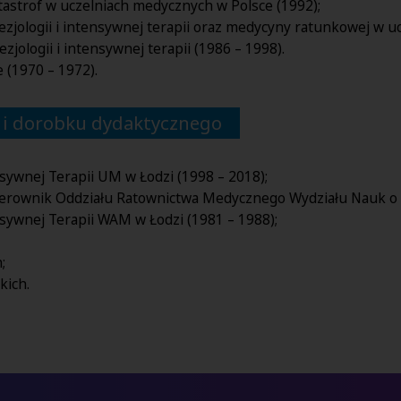
strof w uczelniach medycznych w Polsce (1992);
jologii i intensywnej terapii oraz medycyny ratunkowej w u
zjologii i intensywnej terapii (1986 – 1998).
 (1970 – 1972).
 i dorobku dydaktycznego
nsywnej Terapii UM w Łodzi (1998 – 2018);
ierownik Oddziału Ratownictwa Medycznego Wydziału Nauk o 
nsywnej Terapii WAM w Łodzi (1981 – 1988);
;
kich.