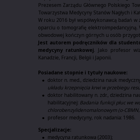
Prezesem Zarządu Głównego Polskiego Towarz
Towarzystwa Medycyny Stanów Nagłych i Kat
W roku 2016 był współwykonawcą badań w zak
oparciu o tomografię elektroimpedancyjną.
obwodowej kończyn górnych u osób przygot
Jest autorem podręczników dla studentów
medycyny ratunkowej
. Jako profesor wi
Kanadzie, Francji, Belgii i Japonii.
Posiadane stopnie i tytuły naukowe:
doktor n. med., dziedzina nauk medyczny
układu krzepnięcia krwi w przebiegu res
doktor habilitowany n. zdr., dziedzina n
habilitacyjnej:
Badania funkcji płuc we 
chlorobenzylidenomalonowym (o-CBMN, 
profesor medycyny, rok nadania: 1986.
Specjalizacje:
medycyna ratunkowa (2003);