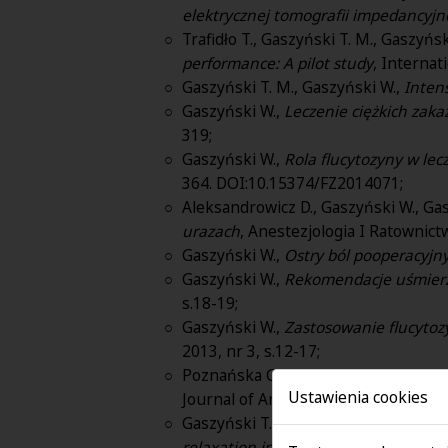
elektrycznej tomografii impedancyjn
Trafidło T., Gaszyński T. M., Gaszyński
performance: A pilot study
, Internat
Gaszyński T. M., Gaszyński W.,
Inten
Gaszyński W.,
Leczenie ciężkich zaka
319;
Gaszyński W.,
Rola flucytozyny w lec
364. DOI:10.15374/FZ2014071;
Aleksandrowicz D., Gaszyński W., Gas
urazach
, Anestezjologia I Ratownictw
Gaszyński W.,
Ostry ból pooperacyjn
Gaszyński W.,
Rekomendacje uśmierza
s.18-19;
Gaszyński W.,
Zastosowanie flucytozy
2013, nr 3, s.12-17;
Poznańska G., Grzelak P., Durczyński A
Ustawienia cookies
Journal of Anaesthesiology, 2013, vo
Gaszyński T., Szewczyk T., Gaszyńsk
relaxation in morbidly obese underg