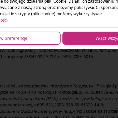
e do swojego działania pliki Cookie. Dzięki ich zastosowaniu
związane z naszą stroną oraz możemy pokazywać Ci spersona
W.,
Zastosowanie sugammadeksu u otyłej chorej z nużliwością 
u jakie skrypty (pliki cookie) możemy wykorzystywać.
ości.
A., Dobrogowski J., Dobosz M., Gaszyński W. [i in.],
Rekomenda
hirurgiczny, 2012, vol. 84, nr 9, s.1-19;
. (red.),
Zautomatyzowana defibrylacja zewnętrzna (AED) : 
w preferencje
Włącz wszy
N 978-83-61257-22-6;
 A., Dobrogowski J., Dobosz M., Gaszyński W., i inni,
Rekomend
 Chirurgiczny, ISSN 0032-373X, e-ISSN 2083-6015.
orczak M.,
Anestezjologia i Intensywna Terapia,
(w:) Przegląd 
zyszenie Popierania Rozwoju Proktologiii, s.1-9, ISBN 978-83-
ymi produktami spalania (HCN)- medyczne i psychologiczne na
rzeciwpożarowej, s.605-623, ISBN 978-83-61520-14-6;
zpitalne w Oddziale Intensywnej Terapi
(w:) Zakażenia szpital
 Wolters Kluwer Polska SA, s.257-302, ISBN 978-83-264-4256-