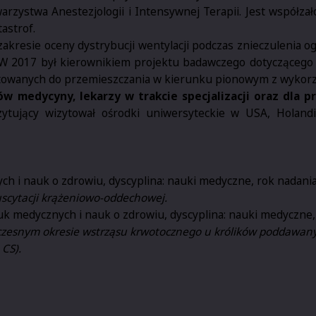
ystwa Anestezjologii i Intensywnej Terapii. Jest współzał
astrof.
resie oceny dystrybucji wentylacji podczas znieczulenia ogó
 W 2017 był kierownikiem projektu badawczego dotyczącego
owanych do przemieszczania w kierunku pionowym z wykorzys
 medycyny, lekarzy w trakcie specjalizacji oraz dla p
zytujący wizytował ośrodki uniwersyteckie w USA, Holandi
ch i nauk o zdrowiu, dyscyplina: nauki medyczne, rok nadania 
uscytacji krążeniowo-oddechowej.
auk medycznych i nauk o zdrowiu, dyscyplina: nauki medyczne, 
wczesnym okresie wstrząsu krwotocznego u królików poddawan
CS).