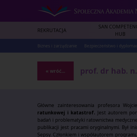
SAN COMPETEN
REKRUTACJA
HUB
Biznes i zarządzanie
Bezpieczeństwo i dyplomac
prof. dr hab. 
« wróć...
Główne zainteresowania profesora Wojc
ratunkowej i katastrof.
Jest autorem pon
badań i problematyki ratownictwa medyczneg
publikacji jest pracami oryginalnymi. Był in
Sepsy. Członkiem i współautorem programu 