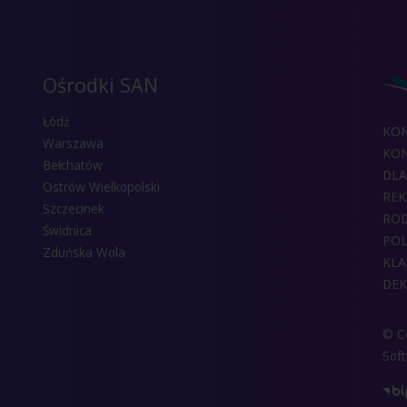
Ośrodki SAN
Łódź
KO
Warszawa
KON
Bełchatów
DLA
Ostrów Wielkopolski
REK
Szczecinek
RO
Świdnica
POL
Zduńska Wola
KLA
DEK
© Co
Sof