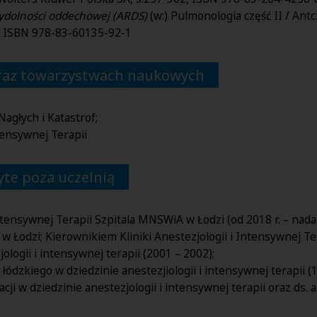
wydolności oddechowej (ARDS)
(w:) Pulmonologia część II / Ant
0, ISBN 978-83-60135-92-1
oraz towarzystwach naukowych
głych i Katastrof;
tensywnej Terapii
te poza uczelnią
tensywnej Terapii Szpitala MNSWiA w Łodzi (od 2018 r. – nadal
 Łodzi; Kierownikiem Kliniki Anestezjologii i Intensywnej Te
logii i intensywnej terapii (2001 – 2002);
dzkiego w dziedzinie anestezjiologii i intensywnej terapii (1
i w dziedzinie anestezjologii i intensywnej terapii oraz ds. a