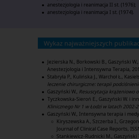
anestezjologia i reanimacja II st. (1976);
anestezjologia i reanimacja I st. (1974).
Wykaz najważniejszych publikac
Jezierska N., Borkowski B., Gaszyński W.
Anestezjologia i Intensywna Terapia, 20
Stabryła P., Kulińska J., Warchoł Ł., Kasi
leczenie chirurgiczne: terapii podciśnien
Gaszyński W.,
Resuscytacja krążeniowo
Tyczkowska-Sieroń E., Gaszyński W. i inn
Klinicznego Nr 1 w Łodzi w latach 2002-
Gaszyński W., Intensywna terapia i med
Kiryszewska A., Szczerba I., Grzegor
Journal of Clinical Case Reports, IS
Stankiewicz-Rudnicki M., Gaszyński 