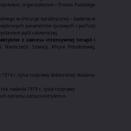
ożycielem, organizatorem i Prezes Polskiego
lnego w chirurgii bariatrycznej – badanie w
 wybranych parametrów życiowych i perfuzji
taniem pętli ratowniczej.
raktyków z zakresu intensywnej terapii i
i, Niemczech, Szwecji, Afryce Południowej,
1974 r., tytuł rozprawy doktorskiej:
Badania
rok nadania 1979 r., tytuł rozprawy
ych ostremu zatruciu
nitrylem o-