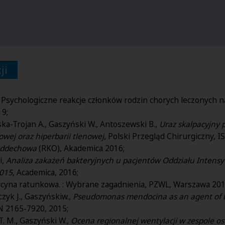
ji
, Psychologiczne reakcje członków rodzin chorych leczonych n
19;
elska-Trojan A., Gaszyński W., Antoszewski B.,
Uraz skalpacyjny 
iowej oraz hiperbarii tlenowej
, Polski Przegląd Chirurgiczny, 
 oddechowa
(RKO), Akademica 2016;
i,
Analiza zakażeń bakteryjnych u pacjentów Oddziału Intensyw
2015
, Academica, 2016;
ycyna ratunkowa. : Wybrane zagadnienia, PZWL, Warszawa 201
czyk J., Gaszyńskiw.,
Pseudomonas mendocina as an agent of ba
SN 2165-7920, 2015;
T. M., Gaszyński W.,
Ocena regionalnej wentylacji w zespole o