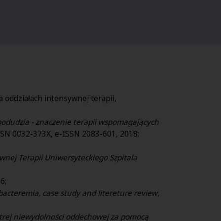
a oddziałach intensywnej terapii,
podudzia - znaczenie terapii wspomagających
ISSN 0032-373X, e-ISSN 2083-601, 2018;
nej Terapii Uniwersyteckiego Szpitala
6;
cteremia, case study and litereture review
,
strej niewydolności oddechowej za pomocą