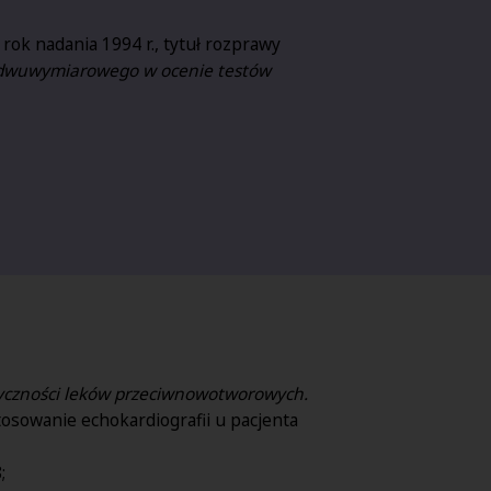
rok nadania 1994 r., tytuł rozprawy
go dwuwymiarowego w ocenie testów
syczności leków przeciwnowotworowych.
stosowanie echokardiografii u pacjenta
;