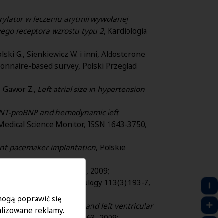
rylator w leczeniu arytmii wywołanej
wego receptora wzrostu typu 2
, Kardiologia
olski G., Sienkiewicz W. i inni, Aldosterone
stionnaire-based survey, Polski Przeglad
., Gawor Z.,
Left atrial size in hypertension
n, NT-proBNP and hemodynamic left
 Medical Science Monitor, ISSN 1643-3750,
ent pacemaker implantation
, Polskie
ny
, Cardiology 114(2):115, 2009;
ardial Asynchrony
, Cardiology 113(3):193-7,
 mogą poprawić się
cardiographic left atrial and left ventricular
lizowane reklamy.
diology Journal 16(2):157-63, 2009;