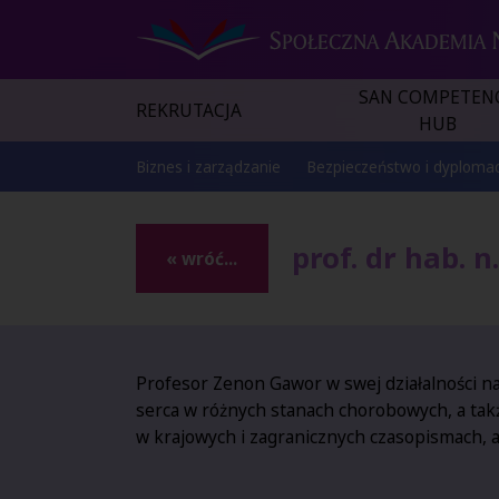
SAN COMPETEN
REKRUTACJA
HUB
Biznes i zarządzanie
Bezpieczeństwo i dyplomac
prof. dr hab. 
« wróć...
Profesor Zenon Gawor w swej działalności n
serca w różnych stanach chorobowych, a tak
w krajowych i zagranicznych czasopismach, a