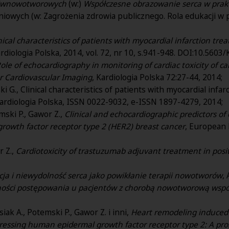
eciwnowotworowych
(w:)
Współczesne obrazowanie serca w prakt
iowych (w: Zagrożenia zdrowia publicznego. Rola edukacji w 
nical characteristics of patients with myocardial infarction trea
ardiologia Polska, 2014, vol. 72, nr 10, s.941-948. DOI:10.5603
ole of echocardiography in monitoring of cardiac toxicity of
or Cardiovascular Imaging
, Kardiologia Polska 72:27-44, 2014;
i G., Clinical characteristics of patients with myocardial infar
ardiologia Polska, ISSN 0022-9032, e-ISSN 1897-4279, 2014;
emski P., Gawor Z.,
Clinical and echocardiographic predictors of
rowth factor receptor type 2 (HER2) breast cancer
, European 
r Z.,
Cardiotoxicity of trastuzumab adjuvant treatment in posi
ja i niewydolność serca jako powikłanie terapii nowotworów
,
ości postępowania u pacjentów z chorobą nowotworową współ
siak A., Potemski P., Gawor Z. i inni,
Heart remodeling induced
essing human epidermal growth factor receptor type 2: A pro