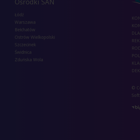
Ośrodki SAN
Łódź
KO
Warszawa
KON
Bełchatów
DLA
Ostrów Wielkopolski
REK
Szczecinek
RO
Świdnica
POL
Zduńska Wola
KLA
DEK
© Co
Sof