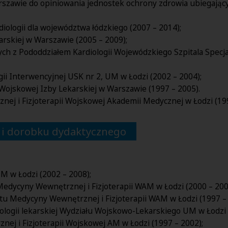
awie do opiniowania jednostek ochrony zdrowia ubiegających
iologii dla województwa łódzkiego (2007 – 2014);
arskiej w Warszawie (2005 – 2009);
 z Pododdziałem Kardiologii Wojewódzkiego Szpitala Specjal
gii Interwencyjnej USK nr 2, UM w Łodzi (2002 – 2004);
ojskowej Izby Lekarskiej w Warszawie (1997 – 2005).
ej i Fizjoterapii Wojskowej Akademii Medycznej w Łodzi (199
 i dorobku dydaktycznego
M w Łodzi (2002 – 2008);
 Medycyny Wewnętrznej i Fizjoterapii WAM w Łodzi (2000 – 200
tutu Medycyny Wewnętrznej i Fizjoterapii WAM w Łodzi (1997 –
ntologii lekarskiej Wydziału Wojskowo-Lekarskiego UM w Łodzi 
ej i Fizjoterapii Wojskowej AM w Łodzi (1997 – 2002);