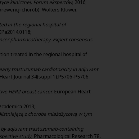
yce klinicznej, Forum ekspertów,
2016;
prewencji chorób), Wolters Kluwer,
ted in the regional hospital of
/KP.a2014.0118;
 cancer pharmacotherapy. Expert consensus
ction treated in the regional hospital of
 early trastuzumab cardiotoxicity in adjuvant
Heart Journal 34(suppl 1):P5706-P5706,
tive HER2 breast cancer,
European Heart
 Academica 2013;
istniejącą z choroba miażdżycową w tym
 by adjuvant trastuzumab-containing
spective study
, Pharmacological Research 78,