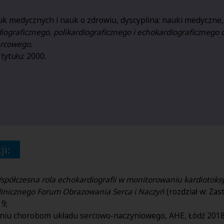
auk medycznych i nauk o zdrowiu, dyscyplina: nauki medyczne, 
iograficznego, polikardiograficznego i echokardiograficzne
ercowego.
tytułu: 2000.
ji:
spółczesna rola echokardiografii w monitorowaniu kardiotok
linicznego Forum Obrazowania Serca i Naczyń
(rozdział w: Za
9;
aniu chorobom układu sercowo-naczyniowego, AHE, Łódź 2018