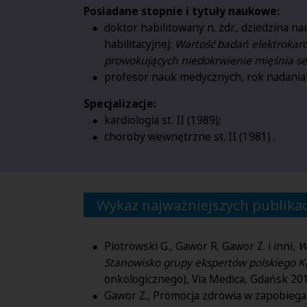
Posiadane stopnie i tytuły naukowe:
doktor habilitowany n. zdr., dziedzina n
habilitacyjnej:
Wartość badań elektrokard
prowokujących niedokrwienie mięśnia s
profesor nauk medycznych, rok nadania 
Specjalizacje:
kardiologia st. II (1989);
choroby wewnętrzne st. II (1981) .
Wykaz najważniejszych publikac
Piotrowski G., Gawor R. Gawor Z. i inni,
W
Stanowisko grupy ekspertów polskiego K
onkologicznego), Via Medica, Gdańsk 201
Gawor Z., Promocja zdrowia w zapobieg