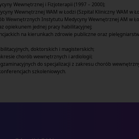
ycyny Wewnętrznej i Fizjoterapii (1997 – 2000);
edycyny Wewnętrznej WAM w Łodzi (Szpital Kliniczny WAM w Ło
horób Wewnętrznych Instytutu Medycyny Wewnętrznej AM w Łod
 opiekunem jednej pracy habilitacyjnej;
cencjackich na kierunkach zdrowie publiczne oraz pielęgniar
litacyjnych, doktorskich i magisterskich;
zakresie chorób wewnętrznych i ardiologii;
egzaminacyjnych do specjalizacji z zakresu chorób wewnętrznyc
konferencjach szkoleniowych.