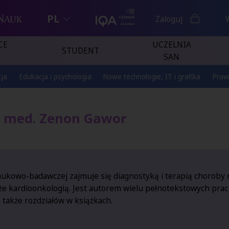
PL
Zaloguj
CE
UCZELNIA
STUDENT
SAN
ja
Edukacja i psychologia
Nowe technologie, IT i grafika
Praw
n. med. Zenon Gawor
aukowo-badawczej zajmuje się diagnostyką i terapią choroby 
że kardioonkologią. Jest autorem wielu pełnotekstowych pra
 także rozdziałów w książkach.