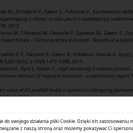
iak M., Strzelecki P., Gawor Z., Potemski P.,
Kardiowerter-defib
pełniającej u chorej na raka piersi z nadekspresją naskórko
79, 2012;
 Bronisz M., Elikowski W., Fausette P., Gajewski M., Gawor Z., Op
 heart failure - Clinical practice in Poland - Results of a que
ailidis D. P., Hannam S., Gawor R., Arkadiusz Stasiak A., Rysz J
SSN 0263-6352, e-ISSN 1473-5598, 2011;
owska A., Rysz J., Gawor Z.,
High sensitivity C-relative protei
yndrome without ST segment elevation - a preliminary report
,
tic value of NT-proBNP levels in patients undergoing perman
:120-6, 2010;
wor Z.,
Echocardiographic Assessment of Myocardial Asynchro
wor Z.,
Plasma B-Type Natriuretic Peptide as a Marker of Myoc
e do swojego działania pliki Cookie. Dzięki ich zastosowaniu
ation analysis of atrial natriuretic peptide concentration, echo
związane z naszą stroną oraz możemy pokazywać Ci spersona
ers in patients after permanent pacemaker implantation
, Car