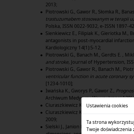
2013;
Piotrowski G., Gawor R., Słomka R., Banas
trastuzumabem stosowanym w terapii uzu
Polska, ISSN 0022-9032, e-ISSN 1897-42
Sienkiewicz E., Filipiak K., Gieriotka M.,
antagonists in post-myocardial infarction
Kardiologiczny 14(1):5-12;
Piotrowski G., Banach M., Gerdts E. , Mikh
and stroke
, Journal of Hypertension, I
Piotrowski G., Gawor R., Banach M., Piotr
ventricular function in acute coronary s
[1234-1010];
Iwańska K., Gworys P., Gawor Z.,
Prognos
Archiwum Medycyny Wewnȩtrznej 120(4)
Ciuraszkiewicz K., Janion J., Dudek D., Ga
Ustawienia cookies
Ciuraszkiewicz K., Janion J., Dudek D., Ga
2009;
Ta strona wykorzystuj
Sielski J., Janion M., Gawor Z. i inni,
Correl
Twoje doświadczenia 
dimensions, and renal function paramet