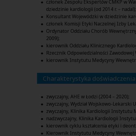
członek Zespołu Ekspertów CMKP w Warsz
dziedzinie kardiologii (od 2014 r. – nadal);
Konsultant Wojewódzki w dziedzinie kard
członek Komisji Etyki Naczelnej Izby Lek
Ordynator Oddziału Chorób Wewnętrznych
2009);
kierownik Oddziału Klinicznego Kardiolo
Rzecznik Odpowiedzialności Zawodowej W
kierownik Instytutu Medycyny Wewnętrzn
Charakterystyka doświadczenia
zwyczajny, AHE w Łodzi (2004 – 2020);
zwyczajny, Wydział Wojskowo-Lekarski U
zwyczajny, Klinika Kardiologii Instytutu
nadzwyczajny, Klinika Kardiologii Insty
kierownik cyklu kształcenia etyki i deo
Kierownik Instytutu Medycyny Wewnętrzn