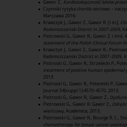
Gawor Z.,
Kardiotoksyczność leków prz
Czynniki ryzyka chorób sercowo – naczyn
Warszawa 2016;
Krawczyk J., Gawor Z., Gawor R. [i in.],
Cli
Radomszczanski District in 2007-2009
, K
Piotrowski G., Gawor R., Gawor Z. i inni,
R
statement of the Polish Clinical Forum f
Krawczyk J., Gawor Z., Gawor R., Piotrowsk
Radomszczanski District in 2007-2009, K
Piotroski G., Gawor R., Strzelecki P., Pot
treatment of positive human epidermal g
2013;
Piotroski G., Gawor R., Potemski P., Gawo
Journal 34(suppl 1):4570-4570, 2013;
Piotroski G., Gawor R., Gawor Z.,
Dysfunkc
Piotrowski G., Gawor R. Gawor Z.,
Odrębn
wieńcową
, Academica, 2013;
Piotrowski G., Gawor R., Bourge R. C., Sta
chemotherapy for breast cancer overexpr