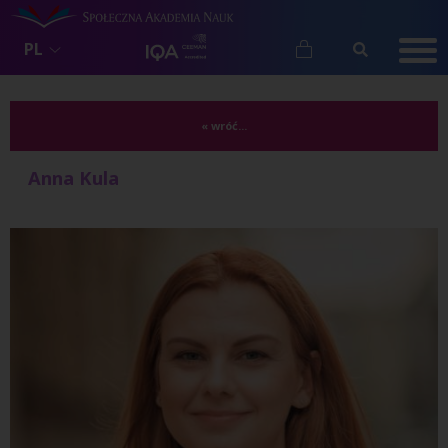
PL
« wróć...
Anna Kula