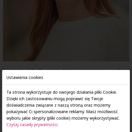
Pod marką Kula PR pomaga firmom w zrozumieniu i realizacji
celów zrównoważonego rozwoju, m.in. przez konsulting,
Ustawienia cookies
wsparcie strategiczne, a także autorskie programy szkoleniowe,
które łączą wiedzę o klimacie, nowych modelach biznesowych,
Ta strona wykorzystuje do swojego działania pliki Cookie.
regulacjach i raportowaniu. Ma holistyczne podejście do
Dzięki ich zastosowaniu mogą poprawić się Twoje
zagadnienia greenwashingu, które łączy zacięcie prawne z 20-
doświadczenia związane z naszą stroną oraz możemy
letnim doświadczeniem w działach komunikacji oraz pogłębioną
pokazywać Ci spersonalizowane reklamy. Masz możliwość
znajomością zagadnień ESG. Wcześniej kierowała działaniami
wyboru jakie skrypty (pliki cookie) możemy wykorzystywać.
komunikacyjnymi firm i pełniła rolę rzeczniczki (Euro Bank SA,
Czytaj zasady prywatności.
Santander CB, CH Wroclavia – Unibail-Rodamco-Westfield). Jest