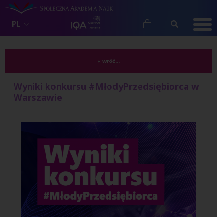
PL
« wróć...
Wyniki konkursu #MłodyPrzedsiębiorca w
Warszawie