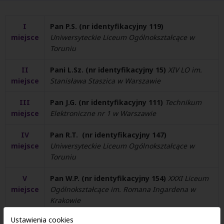
I
Pan P.S. (nr identyfikacyjny 119)
miejsce
Uniwersyteckie Liceum Ogólnokształcące w
Toruniu
II
Pani L.Sz. (nr identyfikacyjny 15)
XIV LO im.
miejsce
Stanisława Staszica w Warszawie
III
Pan J.G. (nr identyfikacyjny 111)
Technikum
miejsce
Elektroniczne nr 1 w Warszawie
IV
Pan R.T. (nr identyfikacyjny 147)
miejsce
Uniwersyteckie Liceum Ogólnokształcące w
Toruniu
V
Pan W.P. (nr identyfikacyjny 154)
XXXI Liceum
miejsce
Ogólnokształcące im. Romana Ingardena w
Krakowie
Ustawienia cookies
VI
Pani P.K. (nr identyfikacyjny 70)
Zespół Szkół