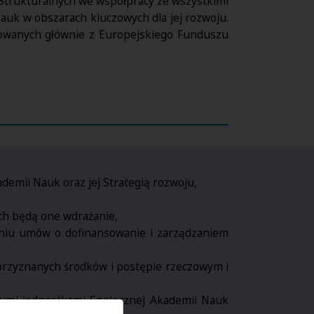
Strukturalnych we współpracy ze wszystkimi
auk w obszarach kluczowych dla jej rozwoju.
nsowanych głównie z Europejskiego Funduszu
demii Nauk oraz jej Strategią rozwoju,
ch będą one wdrażanie,
waniu umów o dofinansowanie i zarządzaniem
przyznanych środków i postępie rzeczowym i
ymi jednostkami Społecznej Akademii Nauk