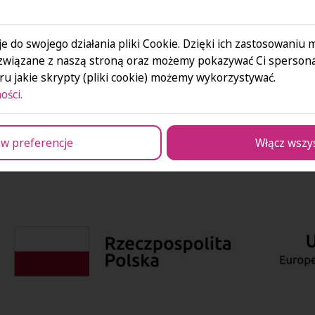
e do swojego działania pliki Cookie. Dzięki ich zastosowaniu
związane z naszą stroną oraz możemy pokazywać Ci spersona
ują, proces umiędzynarodowienie kształcenia, rozwój Akadem
u jakie skrypty (pliki cookie) możemy wykorzystywać.
ów, kadry zarządzającej i administracyjnej, pracownik
ości.
sie organizacji staży, wizyt studyjnych, wykładów branżow
ażania informatycznych narzędzi do zarządzania proces
y edukacyjnej do potrzeb zmieniającego się otoczenia społe
w preferencje
Włącz wszy
sprawnościami, działania na rzecz społeczności pozaaka