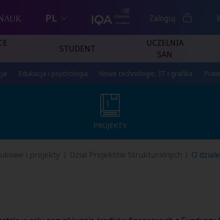
PL
Zaloguj
CE
UCZELNIA
STUDENT
SAN
ja
Edukacja i psychologia
Nowe technologie, IT i grafika
Praw
PROJEKTY
PROJEKTY
aukowe i projekty
Dział Projektów Strukturalnych
O dziale