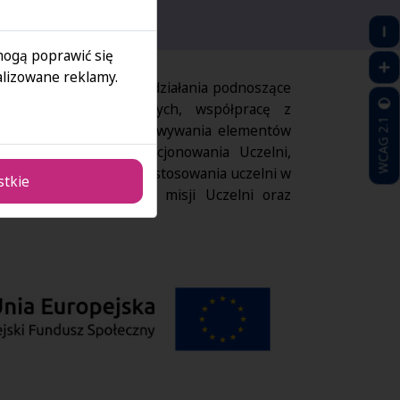
 mogą poprawić się
lizowane reklamy.
ickiego Biura Karier, działania podnoszące
ów naukowo-dydaktycznych, współpracę z
WCAG 2.1
ych, targów pracy, opracowywania elementów
em kształcenia i funkcjonowania Uczelni,
czno-gospodarczego, dostosowania uczelni w
stkie
demicki w zakresie III misji Uczelni oraz