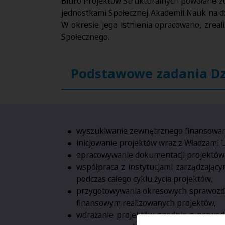
Biuro Projektów Strukturalnych powołane z
jednostkami Społecznej Akademii Nauk na dz
W okresie jego istnienia opracowano, zrea
Społecznego.
Podstawowe zadania Dz
wyszukiwanie zewnętrznego finansowania
inicjowanie projektów wraz z Władzami U
opracowywanie dokumentacji projektów 
współpraca z instytucjami zarządzając
podczas całego cyklu życia projektów,
przygotowywania okresowych sprawozdań
finansowym realizowanych projektów,
wdrażanie projektów zgodnie z prawo