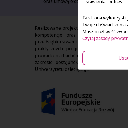
oraz umową o dofinansowanie.
Ustawienia cookies
Ta strona wykorzystuj
Twoje doświadczenia 
Realizowane projekty swoim zakresem obejm
Masz możliwość wybor
kompetencje oraz kwalifikacje student
Czytaj zasady prywatn
przedsiębiorstwami i instytucjami w zakre
praktycznych programów kształcenia, wdr
prowadzenia badań nad dostosowaniem ofert
Usta
zakresie dostępności dla osób z niepełno
Uniwersytetu dziecięcego.