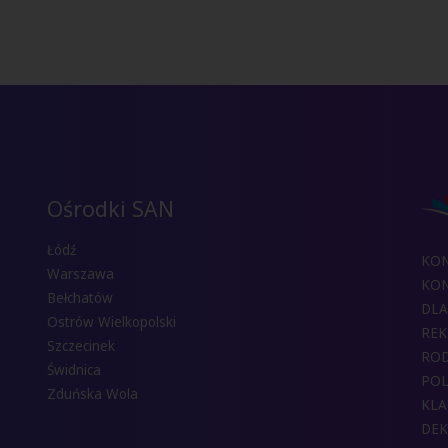
Ośrodki SAN
Łódź
KO
Warszawa
KON
Bełchatów
DLA
Ostrów Wielkopolski
REK
Szczecinek
RO
Świdnica
POL
Zduńska Wola
KLA
DEK