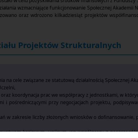
ostało w celu pozyskiwania środków finansowych z Funduszy 
iałania wzmacniające funkcjonowanie Społecznej Akademii N
lizowano oraz wdrożono kilkadziesiąt projektów współfina
iału Projektów Strukturalnych
 na cele związane ze statutową działalnością Społecznej Aka
czelni,
oraz koordynacja prac we współpracy z jednostkami, w który
ymi i pośredniczącymi przy negocjacjach projektu, podpisy
 w zakresie liczby złożonych wniosków o dofinansowanie, 
dawstwem krajowym, unijnym, we współpracy z poszczególn