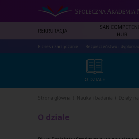
SAN COMPETEN
REKRUTACJA
HUB
Biznes i zarządzanie
Bezpieczeństwo i dyplomac
O DZIALE
O DZIALE
Strona główna
Nauka i badania
Działy n
O dziale