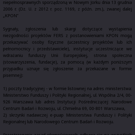
niepełnosprawnych sporządzoną w Nowym Jorku dnia 13 grudnia
2006 r. (Dz. U. z 2012 r. poz. 1169, z późn. zm.), zwanej dalej
„KPON”
Sygnały, zgłoszenia lub skargi dotyczące wystąpienia
niezgodności projektów FERS z postanowieniami KPON mogą
przekazywać osoby fizyczne (uczestnicy projektów lub ich
pełnomocnicy i przedstawiciele), instytucje uczestniczące we
wdrażaniu funduszy Unii Europejskiej, strona społeczna
(stowarzyszenia, fundacje), za pomocą (w każdym poniższym
przypadku uznaje się zgłoszenie za przekazane w formie
pisemnej):
1) poczty tradycyjnej - w formie listownej na adres ministerstwa:
Ministerstwo Funduszy i Polityki Regionalnej, ul. Wspólna 2/4, 00-
926 Warszawa lub adres Instytucji Pośredniczącej: Narodowe
Centrum Badań i Rozwoju, ul. Chmielna 69, 00-801 Warszawa,
2) skrzynki nadawczej e-puap Ministerstwa Funduszy i Polityki
Regionalnej lub Narodowego Centrum Badań i Rozwoju.
Przestrzeganie zasad równościowych odbywa się na wszystkich