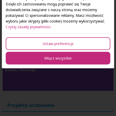
zapotrzebowanie kadr nowoczesnej
Dzięki ich zastosowaniu mogą poprawić się Twoje
gospodarki
doświadczenia związane z naszą stroną oraz możemy
pokazywać Ci spersonalizowane reklamy. Masz możliwość
wyboru jakie skrypty (pliki cookie) możemy wykorzystywać.
Projekt dofinansowany przez Unię Europejską – Program
Czytaj zasady prywatności.
Fundusze Europejskie dla Rozwoju Społecznego 2021-
2027. Całkowita kwota dofinansowania wynosi 3 025
953,19 zł, w tym środki UE 2 608 547,30 zł oraz wkład
Ustaw preferencje
własny (środki prywatne) 135 156,00 zł.
Włącz wszystkie
Projekt realizowany jest w ramach naboru FERS.01.05-
IP.08-006/23, organizowanego przez Narodowe Centrum
Badań i Rozwoju.
Projekty archiwalne