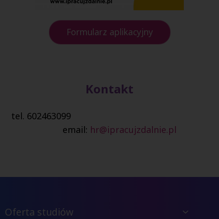
Formularz aplikacyjny
Kontakt
tel. 602463099
email:
hr@ipracujzdalnie.pl
Oferta studiów