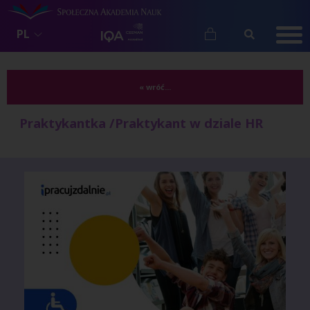
PL
« wróć...
Praktykantka /Praktykant w dziale HR