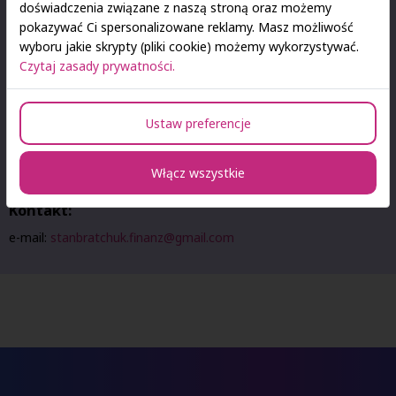
doświadczenia związane z naszą stroną oraz możemy
pokazywać Ci spersonalizowane reklamy. Masz możliwość
Zakres zadań dla studentów kierunków
wyboru jakie skrypty (pliki cookie) możemy wykorzystywać.
marketingowych i komunikacyjnych:
Czytaj zasady prywatności.
Współtworzenie strategii wejścia na polski rynek,
Budowanie lokalnego zespołu i rozwijanie partnerstw,
Dostosowywanie oferty edukacyjnej do potrzeb polskich
Ustaw preferencje
użytkowników,
Wsparcie w działaniach marketingowych (w tym B2B).
Włącz wszystkie
Kontakt:
e-mail:
stanbratchuk.finanz@gmail.com