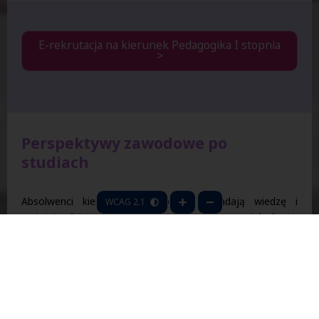
E-rekrutacja na kierunek Pedagogika I stopnia
>
Perspektywy zawodowe po
studiach
Absolwenci kierunku „pedagogika” posiadają wiedzę i
WCAG 2.1
umiejętności niezbędne w pracy opiekuńczej,
wychowawczej zarówno z dziećmi, jak i z dorosłymi, co
umożliwia skuteczne planowanie, organizowanie i
prowadzenie działań opiekuńczo-wychowawczych i
dydaktycznych. Studia przygotowują do pełnienia roli
zawodowej pedagoga specjalisty w zakresie pedagogiki
opiekuńczo-wychowawczej dzieci, młodzieży oraz