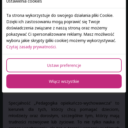
Ustawienia cookies
Ta strona wykorzystuje do swojego działania pliki Cookie.
Dzięki ich zastosowaniu mogą poprawić się Twoje
Zapisz się > E-rekrutacja
doświadczenia związane z naszą stroną oraz możemy
pokazywać Ci spersonalizowane reklamy. Masz możliwość
wyboru jakie skrypty (pliki cookie) możemy wykorzystywać.
Pedagogika opiekuńczo-
Czytaj zasady prywatności.
wychowawcza
Ustaw preferencje
Specjalność realizowana w ramach
kierunku Pedagogika I stopnia
Włącz wszystkie
Specjalność „Pedagogika opiekuńczo-wychowawcza” to
kierunek dla tych, którzy chcą pomagać dzieciom,
młodzieży oraz dorosłym, szczególnie tym, którzy mają
trudności rozwojowe lub życiowe. To nie tylko nauka o