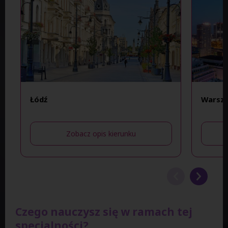
Łódź
Warsz
Zobacz opis kierunku
Czego nauczysz się w ramach tej
specjalności?