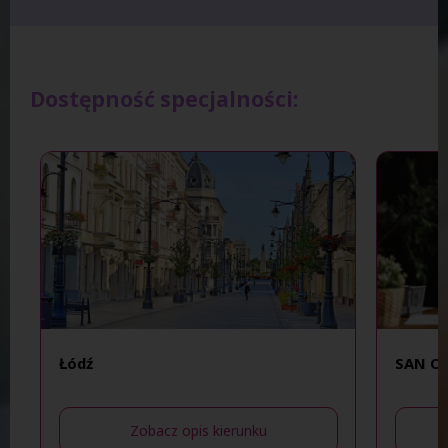
Dostępność specjalności:
Łódź
SAN O
Zobacz opis kierunku