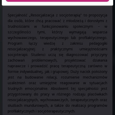
Specjalność „Resocjalizacja z socjoterapią” to propozycja
dla osób, które chcą pracować z młodzieżą i dorosłymi z
trudnościami w funkcjonowaniu społecznym – w
szczególności tymi, którzy wymagają wsparcia
wychowawczego, terapeutycznego lub profilaktycznego.
Program łączy wiedzę z zakresu pedagogiki
resocjalizacyjnej z praktycznymi umiejętnościami
socjoterapii. Studenci uczą się diagnozować przyczyny
zachowań problemowych, projektować działania
naprawcze i prowadzić pracę terapeutyczną zarówno w
formie indywidualnej, jak i grupowej. Duży nacisk położony
jest na budowanie relacji, rozumienie mechanizmów
uzależnień oraz umiejętne reagowanie w sytuacjach
trudnych emocjonalnie. Absolwent tej specjalności jest
przygotowany do pracy w różnego rodzaju placówkach
resocjalizacyjnych, wychowawczych, terapeutycznych oraz
służbach mundurowych, a także do realizacji programów
profilaktycznych i socjoterapeutycznych.