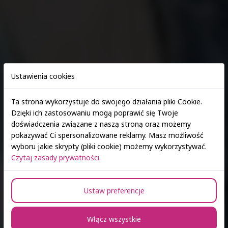
Ustawienia cookies
Ta strona wykorzystuje do swojego działania pliki Cookie.
Dzięki ich zastosowaniu mogą poprawić się Twoje
doświadczenia związane z naszą stroną oraz możemy
Zapisz się > E-rekrutacja
pokazywać Ci spersonalizowane reklamy. Masz możliwość
wyboru jakie skrypty (pliki cookie) możemy wykorzystywać.
Czytaj zasady prywatności.
Resocjalizacja z socjoterapią
Ustaw preferencje
Specjalność realizowana w ramach
kierunku Pedagogika II stopnia
Włącz wszystkie