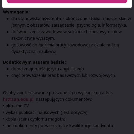
spełniających poniższe wymagania kwalifikacyjne:
Wymagania:
dla stanowiska asystenta – ukończone studia magisterskie w
jednym z obszarów: zarządzanie, psychologia, informatyka,
doświadczenie zawodowe w sektorze biznesowym lub w
szkolnictwie wyższym,
gotowość do łączenia pracy zawodowej z działalnością
dydaktyczną i naukową.
Dodatkowym atutem będzie:
dobra znajomość języka angielskiego
chęć prowadzenia prac badawczych lub rozwojowych.
Osoby zainteresowane proszone są o wysłanie na adres
hr@san.edu.pl
następujących dokumentów:
• aktualne CV
• wykaz publikacji naukowych (jeśli dotyczy)
• kopia (scan) dyplomu magistra
• inne dokumenty potwierdzające kwalifikacje kandydata