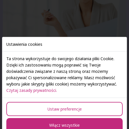
Ustawienia cookies
Ta strona wykorzystuje do swojego działania pliki Cookie.
Dzięki ich zastosowaniu mogą poprawić się Twoje
Kogo szukamy?
doświadczenia związane z naszą stroną oraz możemy
Osób:
pokazywać Ci spersonalizowane reklamy. Masz możliwość
zmotywowanych, które traktują pracę jako pasję,
wyboru jakie skrypty (pliki cookie) możemy wykorzystywać.
otwartych i komunikatywnych, dla których praca ze
Czytaj zasady prywatności.
studentami stanowi wyzwanie i źródło satysfakcji,
gotowych do prowadzenia zajęć dydaktycznych na studiach
stacjonarnych, niestacjonarnych, SAN on-line,
Ustaw preferencje
podyplomowych;
chcących angażować się w działania organizacyjne i
promocyjne na rzecz rozwoju kierunku;
Włącz wszystkie