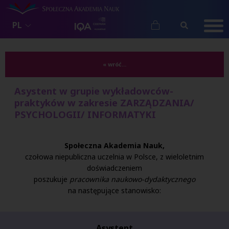
PL
« wróć...
Asystent w grupie wykładowców-
praktyków w zakresie ZARZĄDZANIA/
PSYCHOLOGII/ INFORMATYKI
Społeczna Akademia Nauk,
czołowa niepubliczna uczelnia w Polsce, z wieloletnim
doświadczeniem
poszukuje
pracownika naukowo-dydaktycznego
na następujące stanowisko:
Asystent