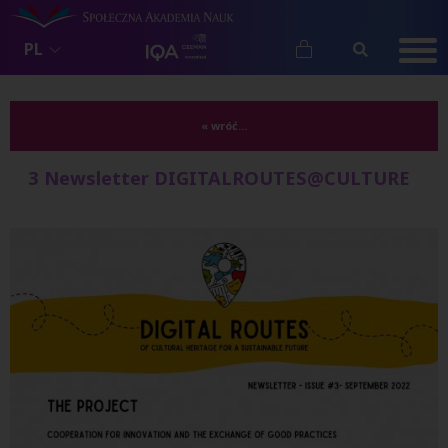
PL
« wróć...
3 Newsletter DIGITALROUTES@CULTURE