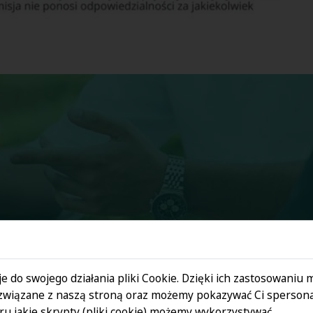
e do swojego działania pliki Cookie. Dzięki ich zastosowaniu
związane z naszą stroną oraz możemy pokazywać Ci spersona
u jakie skrypty (pliki cookie) możemy wykorzystywać.