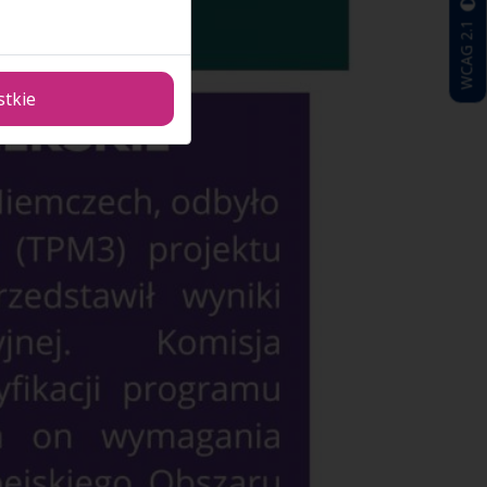
WCAG 2.1
stkie