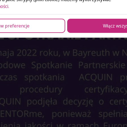
ości.
w preferencje
Włącz wszy