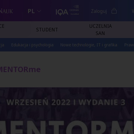
PL
Zaloguj
CE
UCZELNIA
STUDENT
SAN
ja
Edukacja i psychologia
Nowe technologie, IT i grafika
Praw
 MENTORme