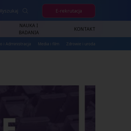
E-rekrutacja
Wyszukaj
NAUKA I
KONTAKT
BADANIA
o i Administracja
Media i film
Zdrowie i uroda