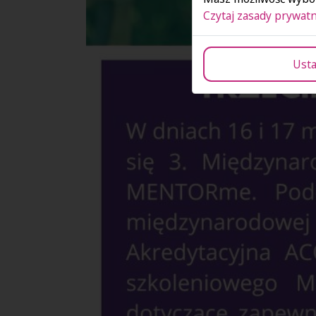
Czytaj zasady prywatn
Usta