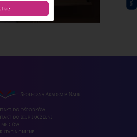
stkie
NTAKT DO OŚRODKÓW
TAKT DO BIUR I UCZELNI
 MEDIÓW
RUTACJA ONLINE