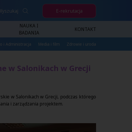
E-rekrutacja
Wyszukaj
NAUKA I
KONTAKT
BADANIA
o i Administracja
Media i film
Zdrowie i uroda
e w Salonikach w Grecji
skie w Salonikach w Grecji, podczas którego
ania i zarządzania projektem.