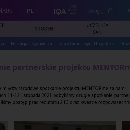
PL
Zaloguj
CE
UCZELNIA
STUDENT
SAN
ja
Edukacja i psychologia
Nowe technologie, IT i grafika
Praw
nie partnerskie projektu MENTORm
e międzynarodowe spotkanie projektu MENTORme za nami!
ch 11-12 listopada 2021 odbyliśmy drugie spotkanie partner
iśmy postęp prac rezultatu 2 i 3 oraz kwestie rozpowszechni