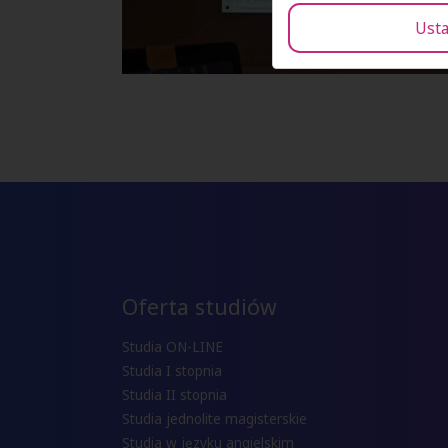
Usta
Oferta studiów
Studia ON-LINE
Studia I stopnia
Studia II stopnia
Studia jednolite magisterskie
Studia w języku angielskim