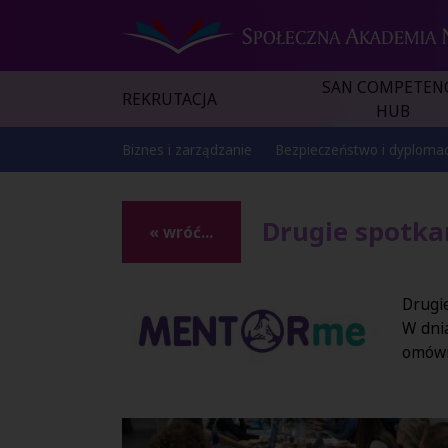
SAN COMPETEN
REKRUTACJA
HUB
Biznes i zarządzanie
Bezpieczeństwo i dyplomac
Drugie spotka
« wróć...
Drugi
W dnia
omówil