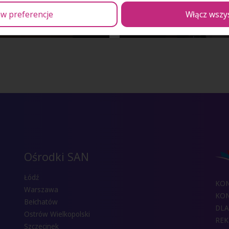
w preferencje
Włącz wszy
Ośrodki SAN
Łódź
KO
Warszawa
KON
Bełchatów
DLA
Ostrów Wielkopolski
REK
Szczecinek