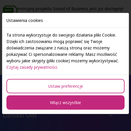
Film promocyjny projektu Sound of Business jest już dostępny!
Ustawienia cookies
Serdecznie zapraszamy do oglądania i dzielenia się nim na
mediach społecznościowych!
Ta strona wykorzystuje do swojego działania pliki Cookie.
Dzięki ich zastosowaniu mogą poprawić się Twoje
Promo video SOB
doświadczenia związane z naszą stroną oraz możemy
pokazywać Ci spersonalizowane reklamy. Masz możliwość
wyboru jakie skrypty (pliki cookie) możemy wykorzystywać.
Czytaj zasady prywatności.
Ustaw preferencje
Oferta studiów
Włącz wszystkie
Ośrodki SAN