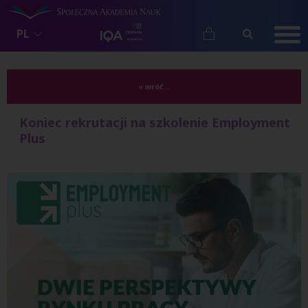
PL
« wróć...
Koniec rekrutacji na szkolenie Employment
Plus