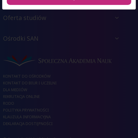
Oferta studiów
Ośrodki SAN
KONTAKT DO OŚRODKÓW
KONTAKT DO BIUR I UCZELNI
DLA MEDIÓW
REKRUTACJA ONLINE
RODO
POLITYKA PRYWATNOŚCI
KLAUZULA INFORMACYJNA
DEKLARACJA DOSTĘPNOŚCI