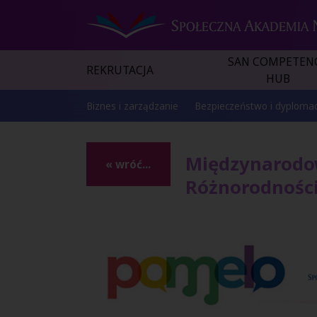
SAN COMPETEN
REKRUTACJA
HUB
Biznes i zarządzanie
Bezpieczeństwo i dyplomac
Międzynarodow
« wróć...
Różnorodności