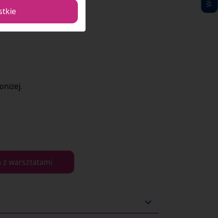
stkie
racją migrantów;
oniżej.
 z warsztatami