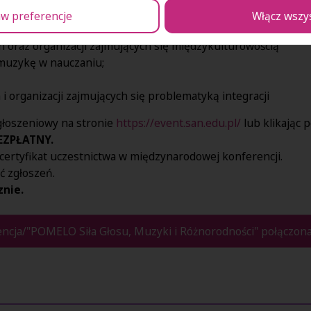
w preferencje
Włącz wszy
 pracującego z młodzieżą migrującą
i zajmującego się integ
h oraz organizacji zajmujących się międzykulturowością
 muzykę w nauczaniu;
 organizacji zajmujących się problematyką integracji
głoszeniowy na stronie
https://event.san.edu.pl/
lub klikając p
BEZPŁATNY.
certyfikat uczestnictwa w międzynarodowej konferencji.
ść zgłoszeń.
znie.
ncja/"POMELO Siła Głosu, Muzyki i Różnorodności" połączona