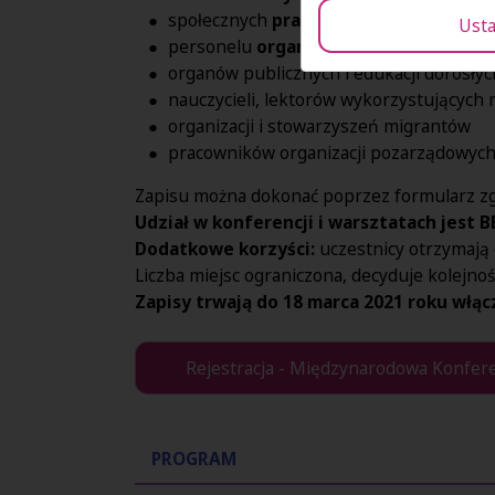
społecznych
pracowników socjalnych
;
Usta
personelu
organizacji młodzieżowych
organów publicznych i edukacji dorosłyc
nauczycieli, lektorów wykorzystujących
organizacji i stowarzyszeń migrantów
pracowników organizacji pozarządowych i
Zapisu można dokonać poprzez formularz z
Udział w konferencji i warsztatach jest 
Dodatkowe korzyści:
uczestnicy otrzymają 
Liczba miejsc ograniczona, decyduje kolejno
Zapisy trwają do 18 marca 2021 roku włąc
Rejestracja - Międzynarodowa Konfere
PROGRAM