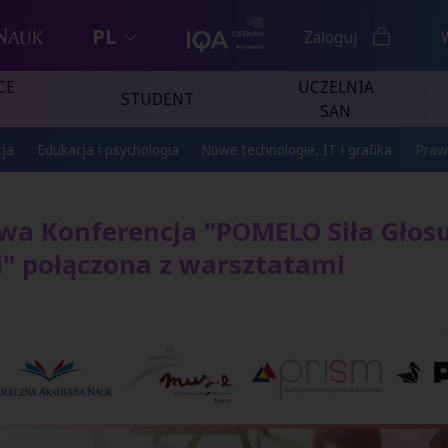
PL
Zaloguj
CE
UCZELNIA
STUDENT
SAN
ja
Edukacja i psychologia
Nowe technologie, IT i grafika
Praw
a Konferencja "POMELO Siła Głosu
" połączona z warsztatami