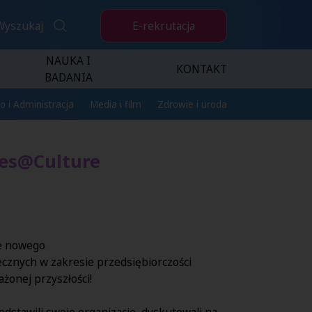
E-rekrutacja
Wyszukaj
NAUKA I
KONTAKT
BADANIA
o i Administracja
Media i film
Zdrowie i uroda
tes@Culture
ie nowego
cznych w zakresie przedsiębiorczości
żonej przyszłości!
edstawili swoje organizacje, dyskutowali na