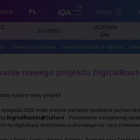
PL
Zaloguj
CE
UCZELNIA
STUDENT
SAN
ja
Edukacja i psychologia
Nowe technologie, IT i grafika
Praw
kanie nowego projektu DigitalRou
namy kolejny nowy projekt!
 listopada 2020 miało miejsce pierwsze spotkanie partnersk
ktu
DigitalRoutes@Culture
- Promowanie kompetencji społe
ch na digitalizacji dziedzictwa kulturowego na rzecz zrównowa
rzy z Polski, Cypru, Węgier, Niemiec, Rumunii oraz Grecji prz