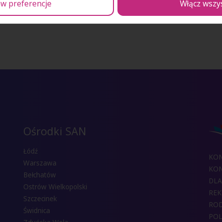
w preferencje
Włącz wszy
Ośrodki SAN
Łódź
KO
Warszawa
KON
Bełchatów
DLA
Ostrów Wielkopolski
REK
Szczecinek
RO
Świdnica
POL