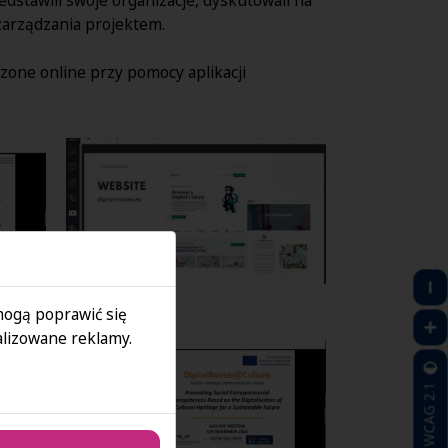
zarządzania projektem.
one online przy pomocy aplikacji
 mogą poprawić się
lizowane reklamy.
WCAG 2.1