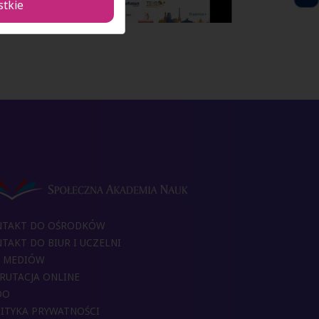
stkie
NTAKT DO OŚRODKÓW
TAKT DO BIUR I UCZELNI
 MEDIÓW
RUTACJA ONLINE
DO
ITYKA PRYWATNOŚCI