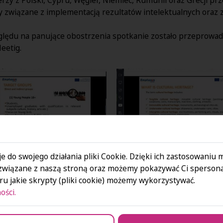
 związane z implementacją rezultatów intelektualnych oraz 
ględu na panujące obostrzenia spotkanie zostało przeprowadz
Meetig.
e do swojego działania pliki Cookie. Dzięki ich zastosowaniu
związane z naszą stroną oraz możemy pokazywać Ci spersona
u jakie skrypty (pliki cookie) możemy wykorzystywać.
ości.