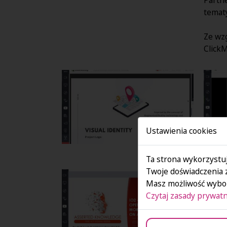
tematy
Ze wz
Click
Ustawienia cookies
Ta strona wykorzystuj
Twoje doświadczenia 
Masz możliwość wybor
Czytaj zasady prywatn