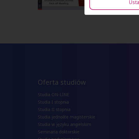
Usta
Oferta studiów
Studia ON-LINE
Studia I stopnia
Studia II stopnia
Studia jednolite magisterskie
Studia w języku angielskim
Seminaria doktorskie