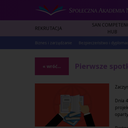
SAN COMPETEN
REKRUTACJA
HUB
Biznes i zarządzanie
Bezpieczeństwo i dyplomac
Pierwsze spot
« wróć...
Zaczy
Dnia 4
proje
oparty
Partne