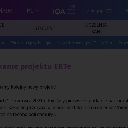
PL
Zaloguj
CE
UCZELNIA
STUDENT
SAN
ja
Edukacja i psychologia
Nowe technologie, IT i grafika
Praw
kanie projektu ERTe
namy kolejny nowy projekt!
ach 1-2 czerwca 2021 odbyliśmy pierwsze spotkanie partners
ści szkół do przejścia na model kształcenia na odległość/h
ch na technologii chmury".
s spotkania wszyscy partnerzy zaprezentowali swoje organiz