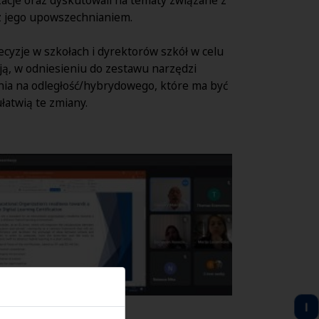
z jego upowszechnianiem.
cyzje w szkołach i dyrektorów szkół w celu
ją, w odniesieniu do zestawu narzędzi
nia na odległość/hybrydowego, które ma być
łatwią te zmiany.