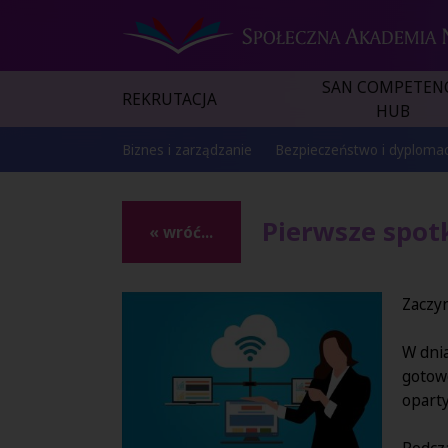
SAN COMPETEN
REKRUTACJA
HUB
Biznes i zarządzanie
Bezpieczeństwo i dyplomac
Pierwsze spot
« wróć...
Zaczy
W dni
gotowo
oparty
Podcza