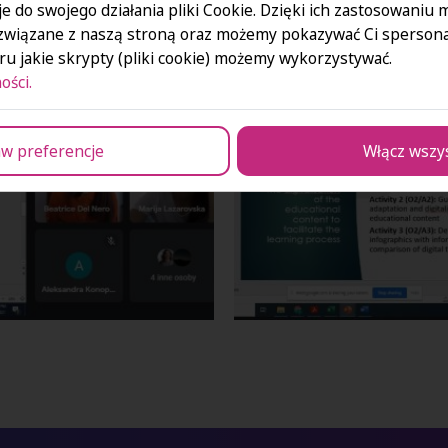
e do swojego działania pliki Cookie. Dzięki ich zastosowaniu
związane z naszą stroną oraz możemy pokazywać Ci spersona
u jakie skrypty (pliki cookie) możemy wykorzystywać.
ości.
w preferencje
Włącz wszy