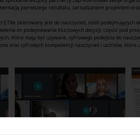
mentacją pierwszego rezultatu, zarządzaniem projektem ora
t ETRe skierowany jest do nauczycieli, osób podejmujących de
wienia im podejmowania kluczowych decyzji, często pod pres
wych, które mają być używane, cyfrowego podejścia do naucza
ne oraz cyfrowych kompetencji nauczycieli i uczniów, które u