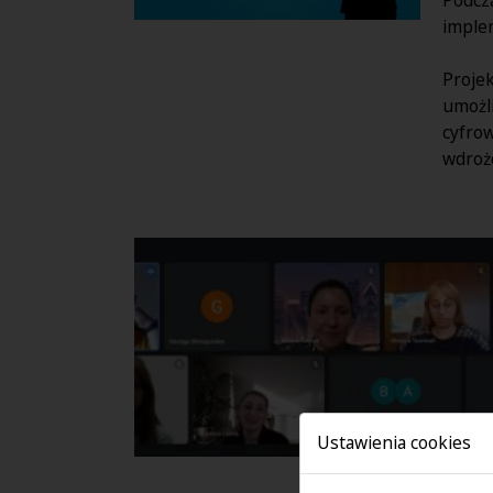
imple
Projek
umożli
cyfro
wdrożo
Ustawienia cookies