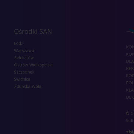
Ośrodki SAN
Łódź
KO
Warszawa
KON
Bełchatów
DLA
Ostrów Wielkopolski
REK
Szczecinek
RO
Świdnica
POL
Zduńska Wola
KLA
DEK
© Co
Sof