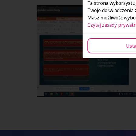
Ta strona wykorzystuj
Twoje doświadczenia 
Masz możliwość wybor
Czytaj zasady prywatn
Usta