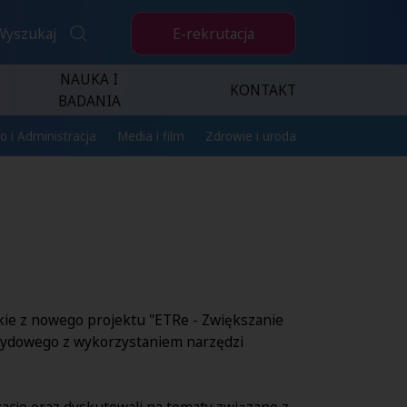
E-rekrutacja
Wyszukaj
NAUKA I
KONTAKT
BADANIA
o i Administracja
Media i film
Zdrowie i uroda
kie z nowego projektu "ETRe - Zwiększanie
ybrydowego z wykorzystaniem narzędzi
acje oraz dyskutowali na tematy związane z