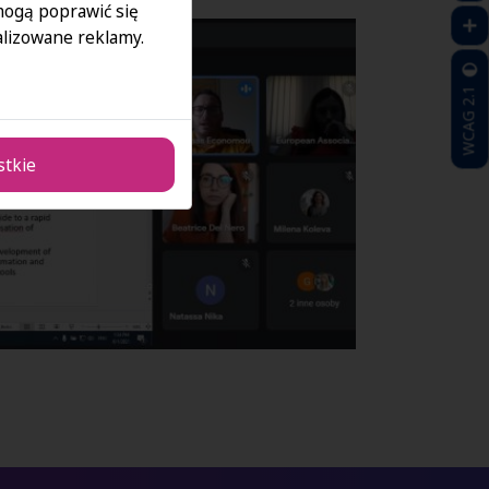
 mogą poprawić się
lizowane reklamy.
WCAG 2.1
stkie