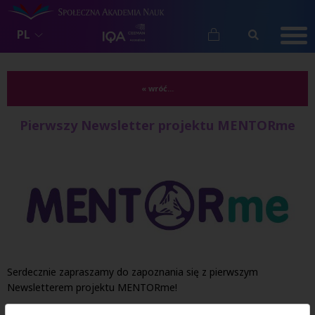
PL
« wróć...
Pierwszy Newsletter projektu MENTORme
Serdecznie zapraszamy do zapoznania się z pierwszym
Newsletterem projektu MENTORme!