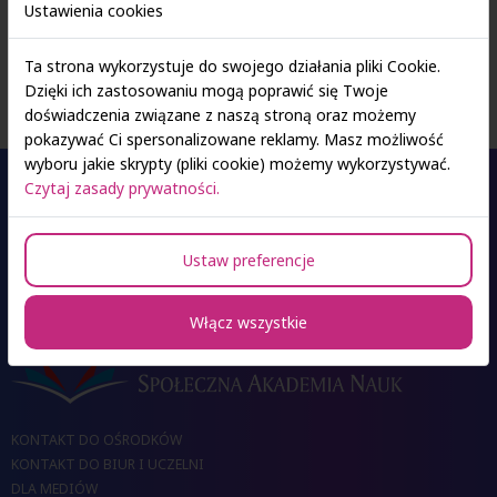
Ustawienia cookies
mentorme-newsletter-1-pl.pdf
5.85 MB
Ta strona wykorzystuje do swojego działania pliki Cookie.
Dzięki ich zastosowaniu mogą poprawić się Twoje
doświadczenia związane z naszą stroną oraz możemy
pokazywać Ci spersonalizowane reklamy. Masz możliwość
wyboru jakie skrypty (pliki cookie) możemy wykorzystywać.
Czytaj zasady prywatności.
Oferta studiów
Ustaw preferencje
Ośrodki SAN
Włącz wszystkie
KONTAKT DO OŚRODKÓW
KONTAKT DO BIUR I UCZELNI
DLA MEDIÓW