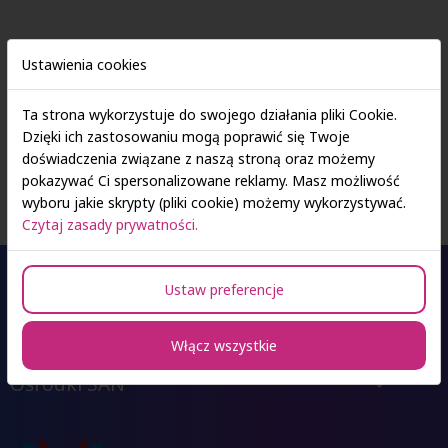
Pierwszy newsletter projektu Serach&Rescue jest już dostępny!
Ustawienia cookies
Zachęcamy do zapoznania się z nim oraz śledzenia projektu.
Ta strona wykorzystuje do swojego działania pliki Cookie.
https://search-and-rescue.eu/the-1st-newsletter-of-the-sr-
Dzięki ich zastosowaniu mogą poprawić się Twoje
project/
doświadczenia związane z naszą stroną oraz możemy
pokazywać Ci spersonalizowane reklamy. Masz możliwość
wyboru jakie skrypty (pliki cookie) możemy wykorzystywać.
Czytaj zasady prywatności.
Ustaw preferencje
Oferta studiów
Włącz wszystkie
Ośrodki SAN