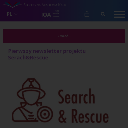
PL
« wróć...
Pierwszy newsletter projektu
Serach&Rescue