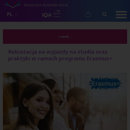
PL
« wróć...
Rekrutacja na wyjazdy na studia oraz
praktyki w ramach programu Erasmus+