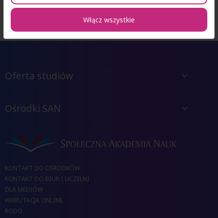
Włącz wszystkie
Oferta studiów
Ośrodki SAN
KONTAKT DO OŚRODKÓW
KONTAKT DO BIUR I UCZELNI
DLA MEDIÓW
REKRUTACJA ONLINE
RODO