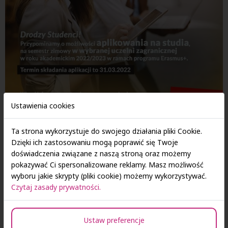
Ustawienia cookies
Ta strona wykorzystuje do swojego działania pliki Cookie.
Chcesz spędzić kolejny semestr zimowy w jednej z blisko 100
Dzięki ich zastosowaniu mogą poprawić się Twoje
uczelni partnerskich SAN?
doświadczenia związane z naszą stroną oraz możemy
pokazywać Ci spersonalizowane reklamy. Masz możliwość
Udział w programie Erasmus+ to niesamowita przygoda, a także
wyboru jakie skrypty (pliki cookie) możemy wykorzystywać.
szansa na zwiększenie umiejętności językowych, zdobycie
Czytaj zasady prywatności.
wyjątkowego doświadczenia oraz międzynarodowych
znajomości.
Ustaw preferencje
Termin składania aplikacji trwa do
31 marca
!