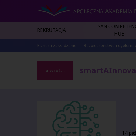
SAN COMPETEN
REKRUTACJA
HUB
Biznes i zarządzanie
Bezpieczeństwo i dyplomac
smartAInnovat
« wróć...
14 paź