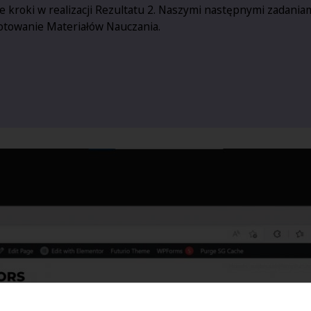
e kroki w realizacji Rezultatu 2. Naszymi następnymi zadani
otowanie Materiałów Nauczania.