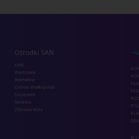
Ośrodki SAN
Łódź
KO
Warszawa
KON
Bełchatów
DLA
Ostrów Wielkopolski
REK
Szczecinek
RO
Świdnica
POL
Zduńska Wola
KLA
DEK
© Co