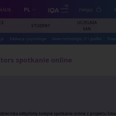
PL
Zaloguj
CE
UCZELNIA
STUDENT
SAN
ja
Edukacja i psychologia
Nowe technologie, IT i grafika
Praw
ors spotkanie online
dziernika odbyliśmy kolejne spotkanie online z projektu
Smar