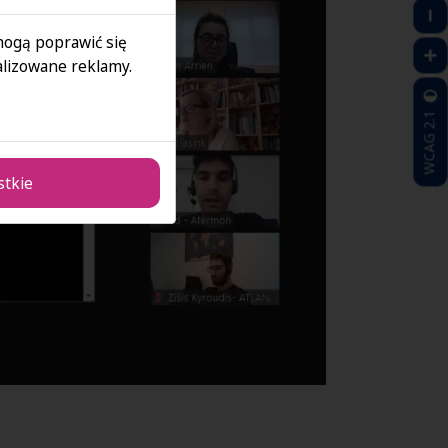
 mogą poprawić się
lizowane reklamy.
WCAG 2.1
stkie