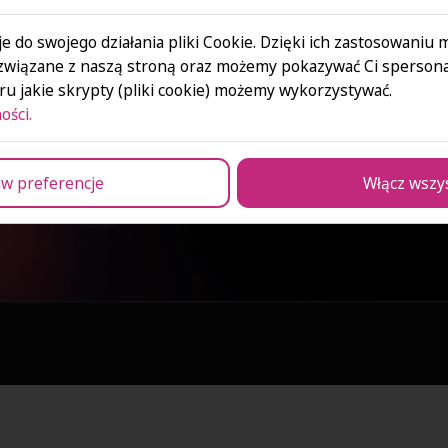
e do swojego działania pliki Cookie. Dzięki ich zastosowaniu
związane z naszą stroną oraz możemy pokazywać Ci spersona
u jakie skrypty (pliki cookie) możemy wykorzystywać.
ości.
w preferencje
Włącz wszy