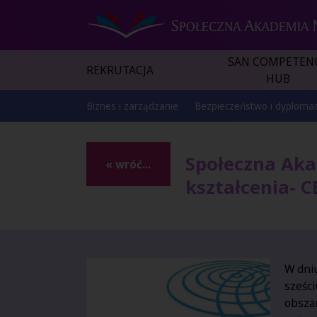
SAN COMPETEN
REKRUTACJA
HUB
Biznes i zarządzanie
Bezpieczeństwo i dyplomac
Społeczna Aka
« wróć...
kształcenia- 
W dni
sześci
obsza