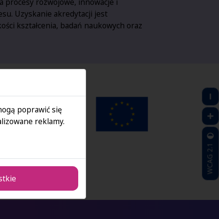
a procesy rozwojowe, innowacje i
su. Uzyskanie akredytacji jest
ości kształcenia, badań naukowych oraz
 mogą poprawić się
lizowane reklamy.
WCAG 2.1
stkie