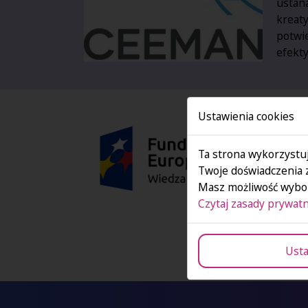
ustana
kreaty
potwi
efekty
Ustawienia cookies
Ta strona wykorzystuj
Twoje doświadczenia 
Masz możliwość wybor
Czytaj zasady prywatn
Usta