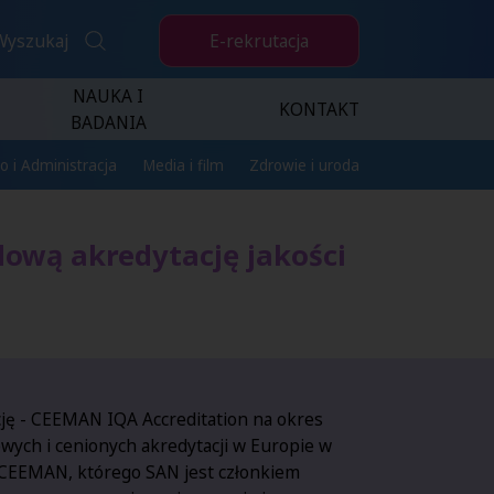
E-rekrutacja
Wyszukaj
NAUKA I
KONTAKT
BADANIA
o i Administracja
Media i film
Zdrowie i uroda
ową akredytację jakości
ję - CEEMAN IQA Accreditation na okres
żowych i cenionych akredytacji w Europie w
 CEEMAN, którego SAN jest członkiem