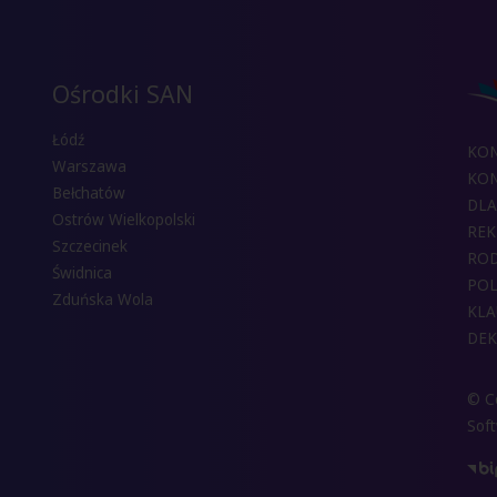
Ośrodki SAN
Łódź
KO
Warszawa
KON
Bełchatów
DLA
Ostrów Wielkopolski
REK
Szczecinek
RO
Świdnica
POL
Zduńska Wola
KLA
DEK
© Co
Sof