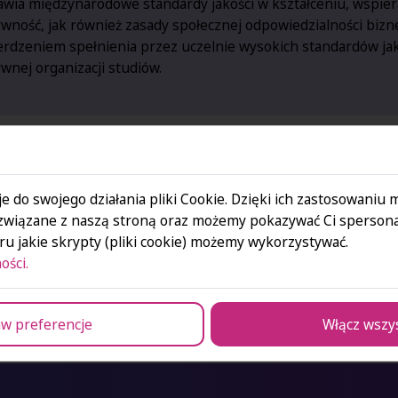
wia międzynarodowe standardy jakości w kształceniu, wspier
wność, jak również zasady społecznej odpowiedzialności bizne
erdzeniem spełnienia przez uczelnie wysokich standardów jak
wnej organizacji studiów.
e do swojego działania pliki Cookie. Dzięki ich zastosowaniu
związane z naszą stroną oraz możemy pokazywać Ci spersona
u jakie skrypty (pliki cookie) możemy wykorzystywać.
ości.
w preferencje
Włącz wszy