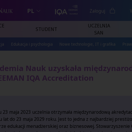
PL
Zaloguj
CE
UCZELNIA
STUDENT
SAN
ja
Edukacja i psychologia
Nowe technologie, IT i grafika
Praw
demia Nauk uzyskała międzynarod
CEEMAN IQA Accreditation
u 23 maja 2023 uczelnia otrzymała międzynarodową akredytac
u lat do 23 maja 2029 roku. Jest to jedna z najbardziej presti
rze edukacji menadżerskiej oraz biznesowej. Stowarzyszenie