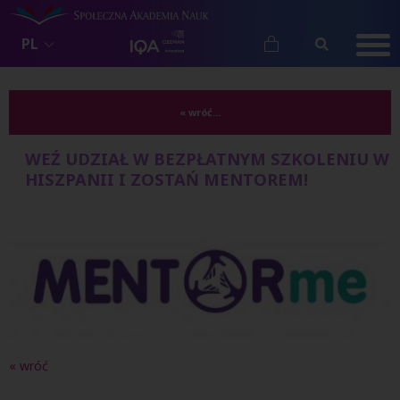
PL
« wróć...
WEŹ UDZIAŁ W BEZPŁATNYM SZKOLENIU W
HISZPANII I ZOSTAŃ MENTOREM!
« wróć