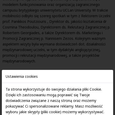
modelem funkcjonowania oraz organizacją zagranicznego
campusu brytyjskiego uniwersytetu UCLan University. W trakcie
mobilności odbyło się szereg spotkań w tym z Rektorem Uczelni
prof. Panikkos Poutziouris , Dyrektor ds. jakości kształcenia dr
Cosmina Theodoulou, Dyrektorem ds. Rekrutacji Zagranicznej p.
Robertem Georgiades, a także Dyrektorem ds. Marketingu i
Promocji Zagranicznej p. Yiannisem Zezos. Kolejnym ważnym
aspektem wizyty była wymiana doświadczeń dot. działalności
międzynarodowej uczelni, w tym dydaktyki anglojęzycznej,
promocji i rekrutacji międzynarodowej, a także projektów
międzynarodowych.
Więcej o Uczelni:
Ustawienia cookies
https://www.uclancyprus.ac.cy/
Ta strona wykorzystuje do swojego działania pliki Cookie.
Dzięki ich zastosowaniu mogą poprawić się Twoje
doświadczenia związane z naszą stroną oraz możemy
pokazywać Ci spersonalizowane reklamy. Masz możliwość
wyboru jakie skrypty (pliki cookie) możemy wykorzystywać.