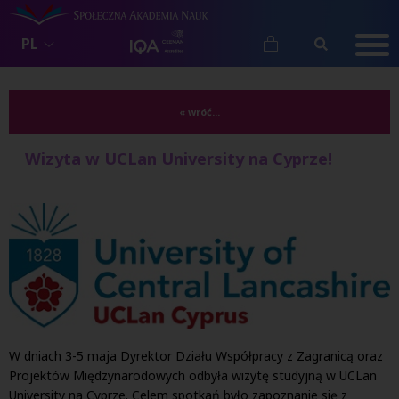
PL
« wróć...
Wizyta w UCLan University na Cyprze!
W dniach 3-5 maja Dyrektor Działu Współpracy z Zagranicą oraz
Projektów Międzynarodowych odbyła wizytę studyjną w UCLan
University na Cyprze. Celem spotkań było zapoznanie się z