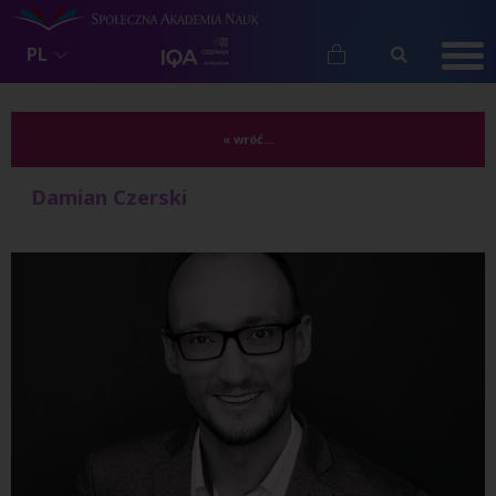
PL
« wróć...
Damian Czerski