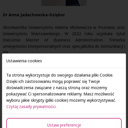
Dr Anna Jadachowska-Dziębor
Absolwentka Uniwersytetu Adama Mickiewicza w Poznaniu oraz
Uniwersytetu Warszawskiego. W 2022 roku uzyskała tytuł
Executive Master of Business Administration. Trenerka
umiejętności interpersonalnych oraz specjalistka ds. komunikacji i
PR.
Ustawienia cookies
Przez 12 lat pracowała w jednostkach samorządu terytorialnego,
gdzie zajmowała się komunikacją wewnętrzną i zewnętrzną,
Ta strona wykorzystuje do swojego działania pliki Cookie.
budowaniem marki instytucji oraz wizerunku. W latach 2023–
Dzięki ich zastosowaniu mogą poprawić się Twoje
2024 ekspertka w Polskiej Agencji Inwestycji i Handlu,
doświadczenia związane z naszą stroną oraz możemy
odpowiedzialna za komunikację w regionalnych biurach. Od
pokazywać Ci spersonalizowane reklamy. Masz możliwość
kilkunastu lat nauczyciel akademicki, m.in. w Społecznej Akademii
wyboru jakie skrypty (pliki cookie) możemy wykorzystywać.
Nauk.
Czytaj zasady prywatności.
Interesuje się procesem lifelong learning,komunikacją,
kompetencjami przyszłości, zarządzaniem talentami oraz
Ustaw preferencje
narzędziami AI wspomagającymi proces uczenia się.