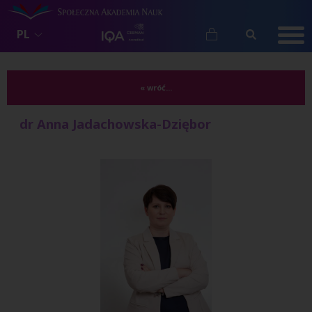
PL
« wróć...
dr Anna Jadachowska-Dziębor