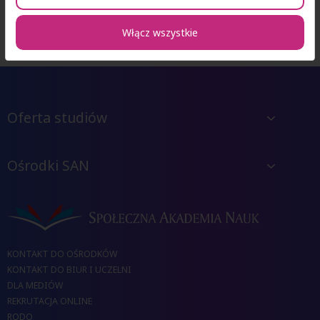
Włącz wszystkie
Oferta studiów
Ośrodki SAN
KONTAKT DO OŚRODKÓW
KONTAKT DO BIUR I UCZELNI
DLA MEDIÓW
REKRUTACJA ONLINE
RODO