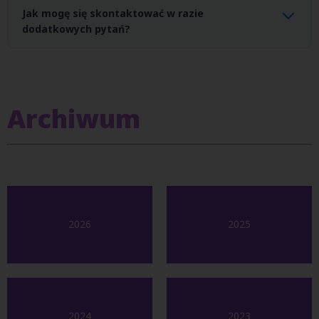
Oczywiście! Zachęcamy do przyjścia z rodziną lub przyjaciółmi.
Jak mogę się skontaktować w razie
dodatkowych pytań?
W razie dodatkowych pytań możesz skontaktować się z nami za
pomocą e-maila (
eventy@san.edu.pl
). Możesz również
skorzystać z czatu na Messenger -
Profil SAN na Facebook'u
Archiwum
2026
2025
2024
2023