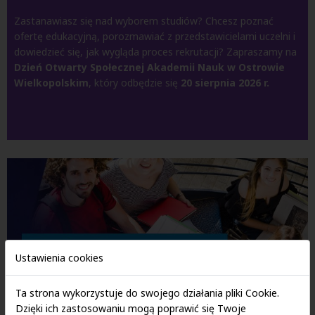
Zastanawiasz się nad wyborem studiów? Chcesz poznać
ofertę edukacyjną, porozmawiać z przedstawicielami uczelni i
dowiedzieć się, jak wygląda proces rekrutacji? Zapraszamy na
Dzień Otwarty Społecznej Akademii Nauk w Ostrowie
Wielkopolskim
, który odbędzie się
20 sierpnia 2026 r.
Ustawienia cookies
Ta strona wykorzystuje do swojego działania pliki Cookie.
Dzięki ich zastosowaniu mogą poprawić się Twoje