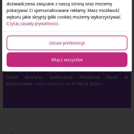
doświadczenia związane z naszą stroną oraz możemy
pokazywać Ci spersonalizowane reklamy. Masz możliwość
wyboru jakie skrypty (pliki cookie) możemy wykorzystywać.
Dzień Otwarty Społecznej Akademii
Czytaj zasady prywatności.
Nauk w Bełchatowie – zapraszamy
31 lipca!
Ustaw preferencje
Zastanawiasz się nad wyborem studiów? Chcesz poznać
Włącz wszystkie
ofertę edukacyjną, porozmawiać z przedstawicielami uczelni i
dowiedzieć się, jak wygląda proces rekrutacji? Zapraszamy na
Dzień Otwarty Społecznej Akademii Nauk w
Bełchatowie
, który odbędzie się
31 lipca 2026 r.