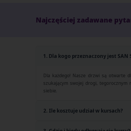
Najczęściej zadawane pyta
1. Dla kogo przeznaczony jest SA
Dla każdego! Nasze drzwi są otwarte dl
szukającym swojej drogi, tegorocznym m
siebie.
2. Ile kosztuje udział w kursach?
W SAN Summer Camp stawiamy na demokratyz
3. Gdzie i kiedy odbywają się kursy?