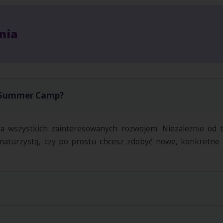
nia
N Summer Camp?
a wszystkich zainteresowanych rozwojem. Niezależnie od t
aturzystą, czy po prostu chcesz zdobyć nowe, konkretne u
ację wiedzy. Wszystkie kursy w ramach letniego cyklu są