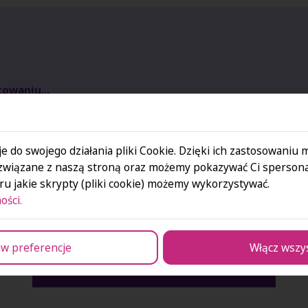
owaniu...
e do swojego działania pliki Cookie. Dzięki ich zastosowaniu
ummer Camp
związane z naszą stroną oraz możemy pokazywać Ci spersona
u jakie skrypty (pliki cookie) możemy wykorzystywać.
ości.
I edycja SAN Summer Camp 2026
w preferencje
Włącz wszy