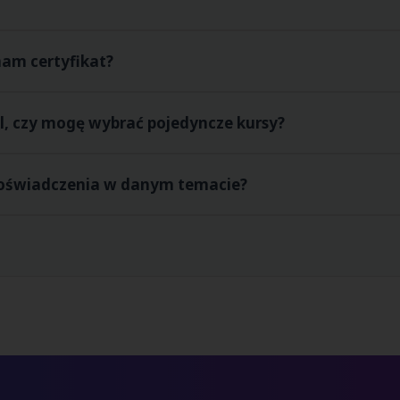
zkoleniowe.
alizacjach:
mam certyfikat?
ię w profesjonalnie wyposażonych pracowniach SAN.
 r.
Każde spotkanie to intensywny, jednodniowy warsztat pra
y certyfikat Społecznej Akademii Nauk
. To mocny punkt
ykl, czy mogę wybrać pojedyncze kursy?
steś osobą ambitną i nastawioną na rozwój.
dniowych spotkań. Ty decydujesz! Możesz zapisać się na j
 doświadczenia w danym temacie?
niach.
na tak, by wprowadzić Cię w dany świat od podstaw. Nasi wy
ybierz miasto i interesujący Cię kurs, a następnie wypełni
je kolejność zgłoszeń!