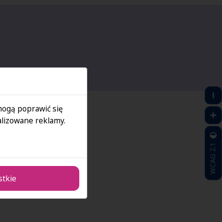
 mogą poprawić się
lizowane reklamy.
WCAG 2.1
stkie