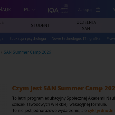
PL
Zaloguj
CE
UCZELNIA
STUDENT
SAN
ja
Edukacja i psychologia
Nowe technologie, IT i grafika
Praw
SAN Summer Camp 2026
Czym jest SAN Summer Camp 202
To letni program edukacyjny Społecznej Akademii Nauk,
ścieżek zawodowych w lekkiej, wakacyjnej formule.
To nie jest jednorazowe wydarzenie, ale
cykl jednodn