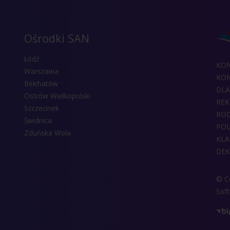
Ośrodki SAN
Łódź
KO
Warszawa
KON
Bełchatów
DLA
Ostrów Wielkopolski
REK
Szczecinek
RO
Świdnica
POL
Zduńska Wola
KLA
DEK
© Co
Sof