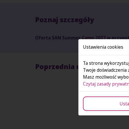
Poznaj szczegóły
Oferta SAN Summer Camp 2027 w przygot
Ustawienia cookies
Ta strona wykorzystuj
Poprzednia edycja SAN S
Twoje doświadczenia 
Masz możliwość wybor
Czytaj zasady prywatn
Usta