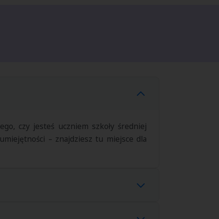
ego, czy jesteś uczniem szkoły średniej
miejętności – znajdziesz tu miejsce dla
całkowicie bezpłatne
. Nie ponosisz żadnych