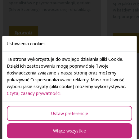
specjalistów z psychotraumatologii, geriatrii
specjaliści w
(Silver Economy) i nowoczesnej rehabilitacji.
w każdym sekt
korporacje te
Sprawdź
ofertę...
Sprawdź
Ustawienia cookies
ofertę...
Ta strona wykorzystuje do swojego działania pliki Cookie.
Dzięki ich zastosowaniu mogą poprawić się Twoje
doświadczenia związane z naszą stroną oraz możemy
pokazywać Ci spersonalizowane reklamy. Masz możliwość
wyboru jakie skrypty (pliki cookie) możemy wykorzystywać.
Czytaj zasady prywatności.
ELASTYCZNOŚĆ
Szeroka oferta — Twoja
Ustaw preferencje
przewaga na rynku pracy
Włącz wszystkie