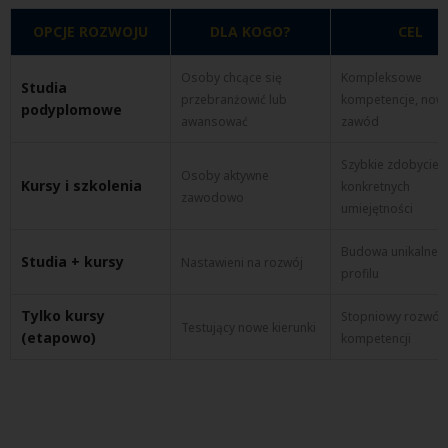
OPCJE ROZWOJU
DLA KOGO?
CEL
Osoby chcące się
Kompleksowe
Studia
przebranżowić lub
kompetencje, now
podyplomowe
awansować
zawód
Szybkie zdobycie
Osoby aktywne
Kursy i szkolenia
konkretnych
zawodowo
umiejętności
Budowa unikalneg
Studia + kursy
Nastawieni na rozwój
profilu
Tylko kursy
Stopniowy rozwój
Testujący nowe kierunki
(etapowo)
kompetencji