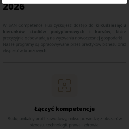
2026
W SAN Competence Hub zyskujesz dostęp do
kilkudziesięciu
kierunków studiów podyplomowych i kursów
, które
precyzyjnie odpowiadają na wyzwania nowoczesnej gospodarki.
Nasze programy są opracowywane przez praktyków biznesu oraz
ekspertów branżowych.
Łączyć kompetencje
Buduj unikalny profil zawodowy, miksując wiedzę z obszarów
biznesu, technologii, prawa i zdrowia.