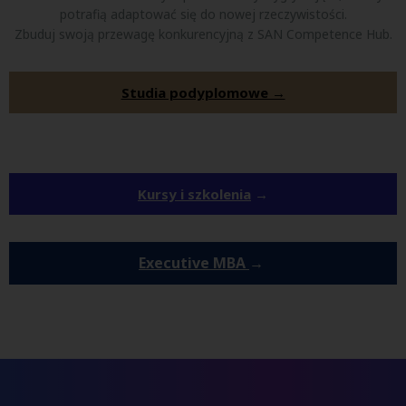
potrafią adaptować się do nowej rzeczywistości.
Zbuduj swoją przewagę konkurencyjną z SAN Competence Hub.
Studia podyplomowe →
Kursy i szkolenia
→
Executive MBA
→