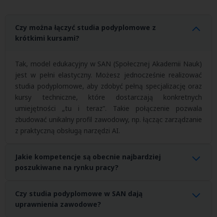
Czy można łączyć studia podyplomowe z
krótkimi kursami?
Tak, model edukacyjny w SAN (Społecznej Akademii Nauk)
jest w pełni elastyczny. Możesz jednocześnie realizować
studia podyplomowe, aby zdobyć pełną specjalizację oraz
kursy techniczne, które dostarczają konkretnych
umiejętności „tu i teraz”. Takie połączenie pozwala
zbudować unikalny profil zawodowy, np. łącząc zarządzanie
z praktyczną obsługą narzędzi AI.
Jakie kompetencje są obecnie najbardziej
poszukiwane na rynku pracy?
Według aktualnych trendów najbardziej pożądane są
Czy studia podyplomowe w SAN dają
kompetencje z obszaru
cyberbezpieczeństwa, ochrony
uprawnienia zawodowe?
danych (RODO), zrównoważonego rozwoju (ESG) oraz