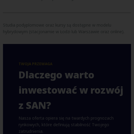
Studia podyplomowe oraz kursy są dostępne w modelu
hybrydowym (stacjonarnie w Łodzi lub Warszawie oraz online).
TWOJA PRZEWAGA
Dlaczego warto
inwestować w rozwój
z SAN?
Nasza oferta opiera się na twardych prognozach
rynkowych, które definiują stabilność Twojego
zatrudnienia.