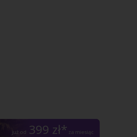
399
zł*
już od
za miesiąc