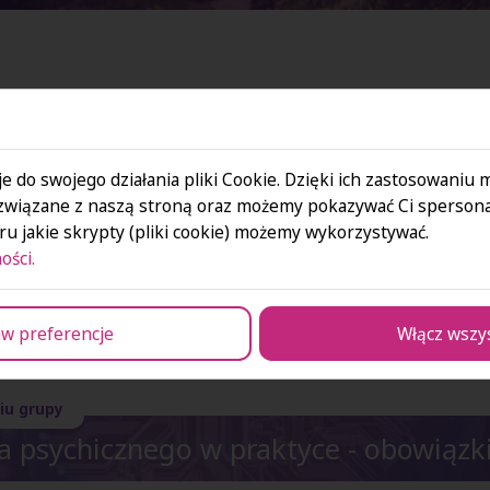
iu grupy
e do swojego działania pliki Cookie. Dzięki ich zastosowaniu
związane z naszą stroną oraz możemy pokazywać Ci spersona
a lekarska wpraktyce– co należy o nich
u jakie skrypty (pliki cookie) możemy wykorzystywać.
ości.
Prawa Pacjenta i tajemnica lekars
w preferencje
Włącz wszy
iu grupy
 psychicznego w praktyce - obowiązki,