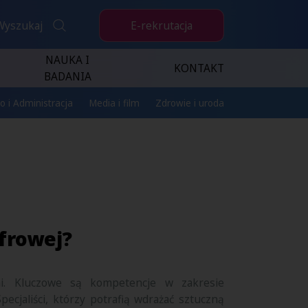
E-rekrutacja
Wyszukaj
NAUKA I
KONTAKT
BADANIA
o i Administracja
Media i film
Zdrowie i uroda
frowej?
mi. Kluczowe są kompetencje w zakresie
Specjaliści, którzy potrafią wdrażać sztuczną