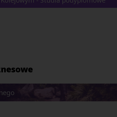
iznesowe
znego