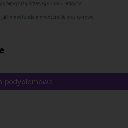
kują najwyższą przewagę konkurencyjną.
wijaj kompetencje menedżerskie oraz cyfrowe.
e
dia podyplomowe