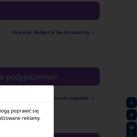
Financial, Budget & Tax Accounting
dia podyplomowe
zarządzanie talentami i rozwój zespołów
 mogą poprawić się
lizowane reklamy.