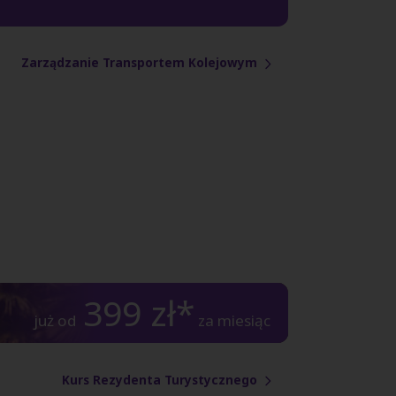
Zarządzanie Transportem Kolejowym
399
zł*
już od
za miesiąc
Kurs Rezydenta Turystycznego