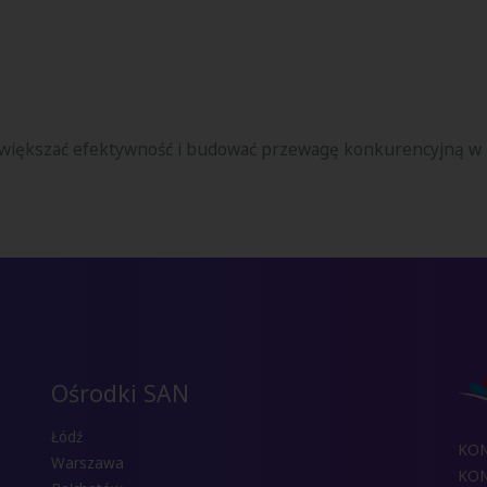
 zwiększać efektywność i budować przewagę konkurencyjną w
Ośrodki SAN
Łódź
KO
Warszawa
KON