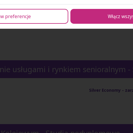
g in Business - Studia podyplomow
w preferencje
Włącz wszy
anie usługami i rynkiem senioralnym 
Silver Economy - za
 Kolejowym - Studia podyplomowe