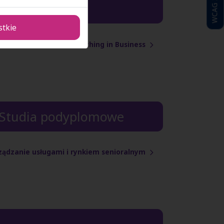
WCAG 2.1
e
stkie
HR Management & Coaching in Business
- Studia podyplomowe
rządzanie usługami i rynkiem senioralnym