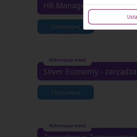
HR Management & Coachin
Usta
Czytaj więcej
Rekrutacja trwa!
Silver Economy - zarządz
Czytaj więcej
Rekrutacja trwa!
Zarządzanie Transportem