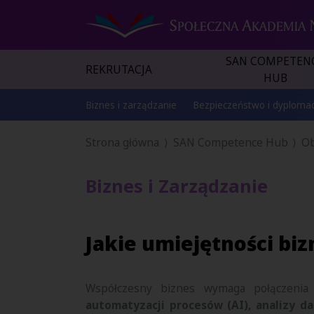
SAN COMPETEN
REKRUTACJA
HUB
Biznes i zarządzanie
Bezpieczeństwo i dyplomac
Strona główna
SAN Competence Hub
Ob
Biznes i Zarządzanie
Jakie umiejętności bi
Współczesny biznes wymaga połączenia 
automatyzacji procesów (AI), analizy 