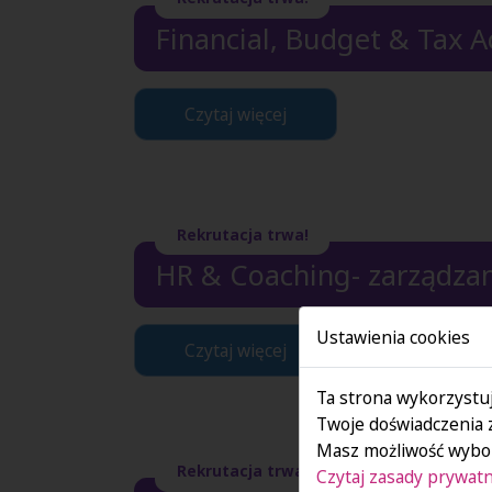
Financial, Budget & Tax 
Czytaj więcej
Rekrutacja trwa!
HR & Coaching- zarządzan
Ustawienia cookies
Czytaj więcej
Ta strona wykorzystuj
Twoje doświadczenia 
Masz możliwość wybor
Rekrutacja trwa!
Czytaj zasady prywatn