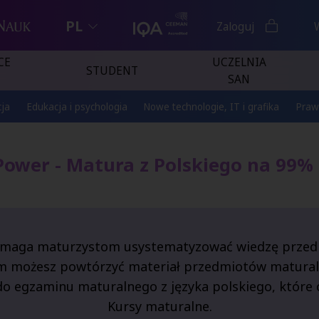
PL
Zaloguj
CE
UCZELNIA
STUDENT
SAN
ja
Edukacja i psychologia
Nowe technologie, IT i grafika
Praw
 Power - Matura z Polskiego na 99
omaga maturzystom usystematyzować wiedzę przed 
som możesz powtórzyć materiał przedmiotów matura
do egzaminu maturalnego z języka polskiego, któr
Kursy maturalne.