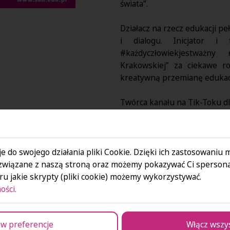
świata”.
Działacz na rzecz edukacji p
i dialogu. Inicjator i 
#każdyczłowiekjestważny 
Krakowskiej” za
ciekawe roz
kreatywną przemianę edukacji
Twórca kanału na Tik-Toku d
e do swojego działania pliki Cookie. Dzięki ich zastosowaniu
związane z naszą stroną oraz możemy pokazywać Ci spersona
u jakie skrypty (pliki cookie) możemy wykorzystywać.
ości.
wypowiedź
ję się tego
w preferencje
Włącz wszy