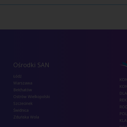
Ośrodki SAN
Łódź
KO
Warszawa
KON
Bełchatów
DLA
Ostrów Wielkopolski
REK
Szczecinek
RO
Świdnica
POL
Zduńska Wola
KLA