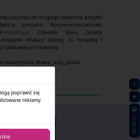
ełnej szacunku do drugiego człowieka, empatii
twórca kampanii: #popierwszeszacunek
#
respektuj.pl
Człowiek Roku „Gazety
wiązania edukacji zdalnej, za rozsądną i
 tablicowej w online'ową.
la maturzystów: @daro_uczy_polaka
 mogą poprawić się
lizowane reklamy.
WCAG 2.1
stkie