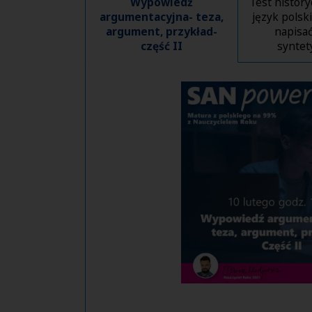
Wypowiedź
Test history
argumentacyjna- teza,
język polski
argument, przykład-
napisa
część II
syntet