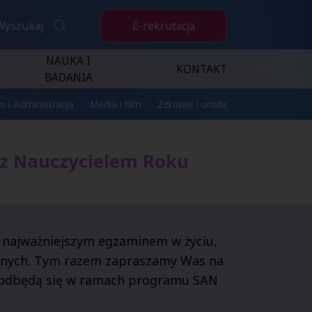
E-rekrutacja
Wyszukaj
NAUKA I
KONTAKT
BADANIA
o i Administracja
Media i film
Zdrowie i uroda
% z Nauczycielem Roku
najważniejszym egzaminem w życiu,
lnych. Tym razem zapraszamy Was na
e odbędą się w ramach programu SAN