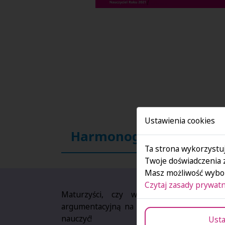
Ustawienia cookies
Harmonogram kursów
Ta strona wykorzystuj
Twoje doświadczenia 
Masz możliwość wybor
Czytaj zasady prywatn
Maturzyści, czy wiecie, jak napisać
argumentacyjną na 99%? Teraz macie okaz
nauczyć!
Usta