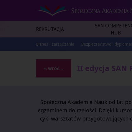
SAN COMPETEN
REKRUTACJA
HUB
Biznes i zarządzanie
Bezpieczeństwo i dyplomac
II edycja SAN
« wróć...
Społeczna Akademia Nauk od lat p
egzaminem dojrzałości. Dzięki kur
cykl warsztatów przygotowujących 