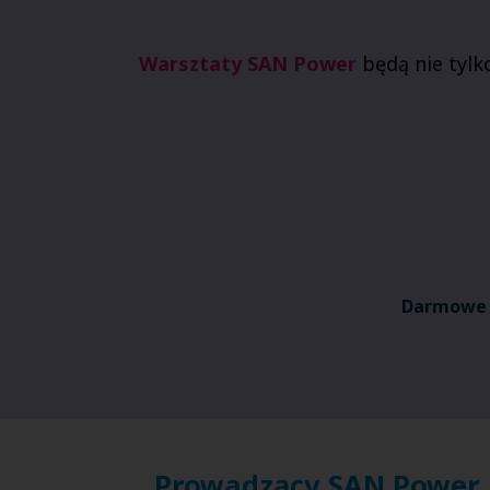
Warsztaty SAN Power
będą nie tylk
Darmowe w
Prowadzący SAN Power z