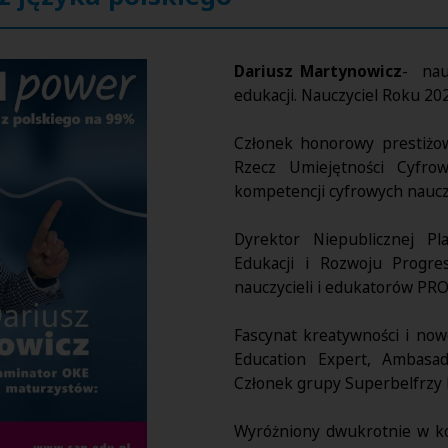
Dariusz Martynowicz
- nau
edukacji.
Nauczyciel Roku 202
Członek honorowy prestiżo
Rzecz Umiejętności Cyfro
kompetencji cyfrowych nauczy
Dyrektor Niepublicznej Pl
Edukacji i Rozwoju Progr
nauczycieli i edukatorów P
Fascynat kreatywności i now
Education Expert, Ambasa
Członek grupy Superbelfrzy 
Wyróżniony dwukrotnie w ko