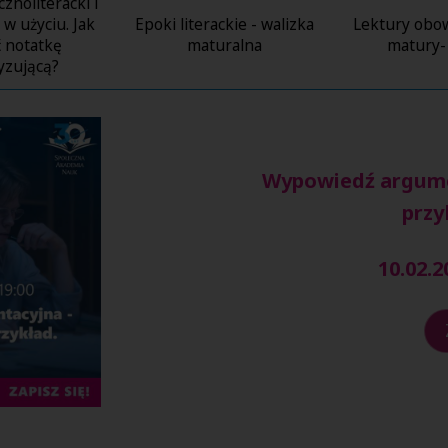
cznoliteracki i
 w użyciu. Jak
Epoki literackie - walizka
Lektury obo
ć notatkę
maturalna
matury- 
yzującą?
Wypowiedź argume
przy
10.02.2