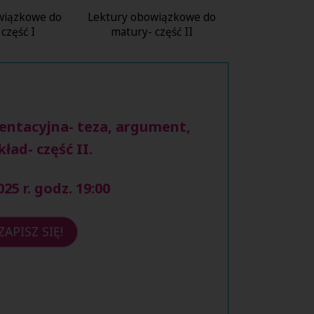
wiązkowe do
Lektury obowiązkowe do
część I
matury- część II
ntacyjna- teza, argument,
kład- część II.
025 r. godz. 19:00
ZAPISZ SIĘ!