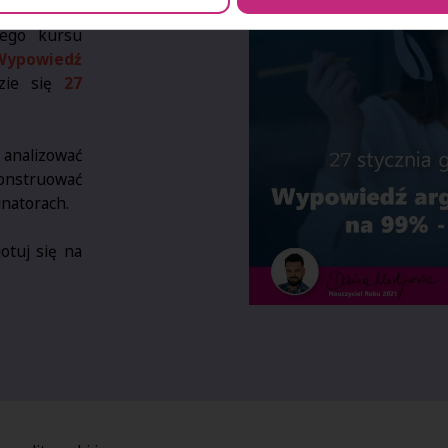
nego kursu
Wypowiedź
zie się
27
 analizować
nstruować
natorach.
otuj się na