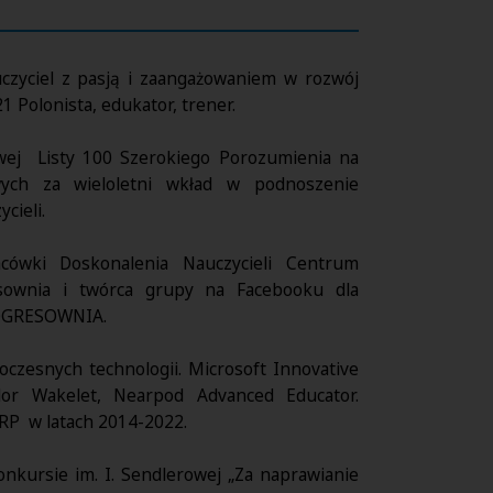
czyciel z pasją i zaangażowaniem w rozwój
1 Polonista, edukator, trener.
wej Listy 100 Szerokiego Porozumienia na
wych za wieloletni wkład w podnoszenie
cieli.
acówki Doskonalenia Nauczycieli Centrum
esownia i twórca grupy na Facebooku dla
ROGRESOWNIA.
oczesnych technologii. Microsoft Innovative
dor Wakelet, Nearpod Advanced Educator.
RP w latach 2014-2022.
nkursie im. I. Sendlerowej „Za naprawianie