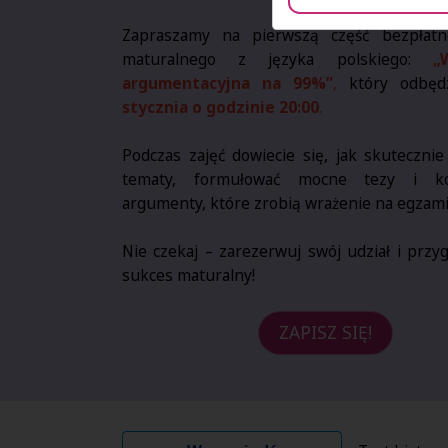
Zapraszamy na pierwszą część bezpłat
maturalnego z języka polskiego:
„
argumentacyjna na 99%”
,
który odbęd
stycznia o godzinie 20:00
.
Podczas zajęć dowiecie się, jak skutecznie
tematy, formułować mocne tezy i ko
argumenty, które zrobią wrażenie na egzami
Nie czekaj – zarezerwuj swój udział i przyg
sukces maturalny!
ZAPISZ SIĘ!