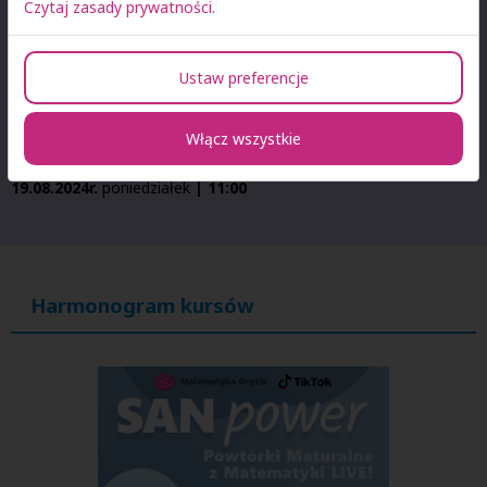
Czytaj zasady prywatności.
12.08.2024r.
poniedziałek
| 11:00
Ustaw preferencje
13.08.2024r
. wtorek
| 11:00
Włącz wszystkie
14.08.2024r.
środa
| 11:00
19.08.2024r.
poniedziałek
| 11:00
Harmonogram kursów