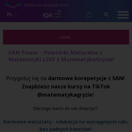
PL
« wróć...
SAN Power - Powtórki Maturalne z
Matematyki LIVE z MatematykaGryzie!
Przygotuj się na
darmowe korepetycje z SAN!
Znajdziesz nasze kursy na TikTok
@matematykagryzie
!
Dlaczego warto do nas dołączyć?
Darmowe warsztaty - edukacja na wyciągnięcie ręki,
bez żadnych kosztów!